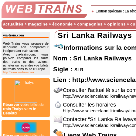
Edition spéciale : La réf
actualités
magazine
économie
compagnies
opinions
cu
Sri Lanka Railways
via-train.com
Web Trains vous propose de
Informations sur la co
découvrir son comparateur
indépendant train+avion.
Avec via-train.com, vous
Nom : Sri Lanka Railways
pouvez comparer les tarifs
des trains et des avions,
acheter ou revendre vos billets
Sigle :
slr
de trains dans toute l'Europe.
http://www.via-train.com
Lien :
http://www.sciencela
Consulter l'actualité sur la co
http://www.scienceland.lk/railway/ne
Consulter les horaires
Réserver votre billet de
train Thalys vers le
http://www.scienceland.lk/railway/tim
Bénélux
Contacter "Sri Lanka Railways
http://www.scienceland.lk/railway/con
Liens Web Trains
Réserver votre billet de