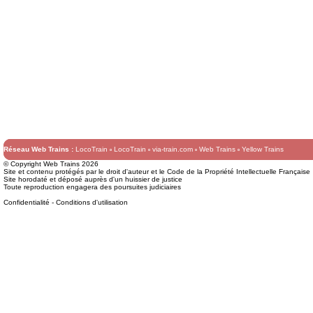
Réseau Web Trains :
LocoTrain
LocoTrain
via-train.com
Web Trains
Yellow Trains
© Copyright Web Trains 2026
Site et contenu protégés par le droit d'auteur et le Code de la Propriété Intellectuelle Française
Site horodaté et déposé auprès d'un huissier de justice
Toute reproduction engagera des poursuites judiciaires
Confidentialité
-
Conditions d'utilisation