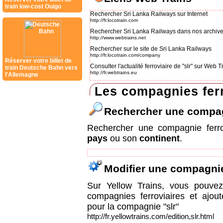
train low-cost Ouigo
Rechercher Sri Lanka Railways sur Internet
http://fr.locotrain.com
Rechercher Sri Lanka Railways dans nos archiv
http://www.webtrains.net
Rechercher sur le site de Sri Lanka Railways
http://fr.locotrain.com/company
Réserver votre billet de
Consulter l'actualité ferroviaire de "slr" sur Web 
train Deutsche Bahn vers
http://fr.webtrains.eu
l'Allemagne
Les compagnies ferr
Rechercher une compa
Rechercher une compagnie ferr
pays
ou son
continent
.
Modifier une compagni
Sur Yellow Trains, vous pouvez 
compagnies ferroviaires et ajou
pour la compagnie "slr"
http://fr.yellowtrains.com/edition,slr.html