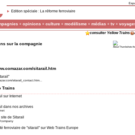
Esp
Edition spéciale : La réforme ferroviaire
mpagnies
opinions
culture
modélisme
médias
tv
voyage
consulter Yellow Trains
ons sur la compagnie
About Thumbshots th
ww.comazar.com/sitarail.htm
arail"
zar.com/sitarail_contact.htm...
 Trains
l sur Internet
il dans nos archives
.net
site de Sitarail
om/company
ité ferroviaire de "sitarail" sur Web Trains Europe