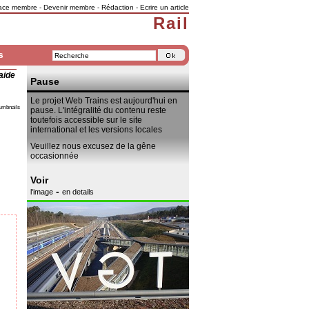
ace membre
-
Devenir membre
-
Rédaction
-
Ecrire un article
Rail
s
aide
Pause
Le projet Web Trains est aujourd'hui en
umbnails
pause. L'intégralité du contenu reste
toutefois accessible sur le site
international et les versions locales
Veuillez nous excusez de la gêne
occasionnée
Voir
-
l'image
en details