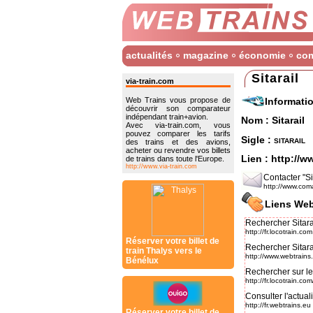
actualités
magazine
économie
co
Sitarail
via-train.com
Informati
Web Trains vous propose de
découvrir son comparateur
indépendant train+avion.
Nom : Sitarail
Avec via-train.com, vous
pouvez comparer les tarifs
Sigle :
sitarail
des trains et des avions,
acheter ou revendre vos billets
Lien :
http://w
de trains dans toute l'Europe.
http://www.via-train.com
Contacter "Sit
http://www.coma
Liens Web
Rechercher Sitarai
http://fr.locotrain.com
Réserver votre billet de
Rechercher Sitara
train Thalys vers le
http://www.webtrains
Bénélux
Rechercher sur le 
http://fr.locotrain.c
Consulter l'actual
http://fr.webtrains.eu
Réserver votre billet de