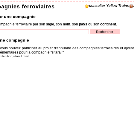
agnies ferroviaires
consulter Yellow Trains
er une compagnie
mpagnie ferroviaire par son
sigle
, son
nom
, son
pays
ou son
continent
.
une compagnie
 vous pouvez participer au projet d'annuaire des compagnies ferroviaires et ajout
émentaires pour la compagnie "sitarail"
m/edition,sitarail.html