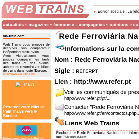
Edition spéciale : La réf
actualités
magazine
économie
compagnies
opinions
cu
Rede Ferroviária Na
via-train.com
Web Trains vous propose de
Informations sur la co
découvrir son comparateur
indépendant train+avion.
Avec via-train.com, vous
Nom : Rede Ferroviária Na
pouvez comparer les tarifs
des trains et des avions,
acheter ou revendre vos billets
Sigle :
referpt
de trains dans toute l'Europe.
http://www.via-train.com
Lien :
http://www.refer.pt
Voir les communiqués de pre
http://www.refer.pt/pt/...
Contacter "Rede Ferroviária N
Réserver votre billet de
train Thalys vers le
http://www.refer.pt/en/contactos.php..
Bénélux
Liens Web Trains
Rechercher Rede Ferroviária Nacional sur Intern
http://fr.locotrain.com
Réserver votre billet de