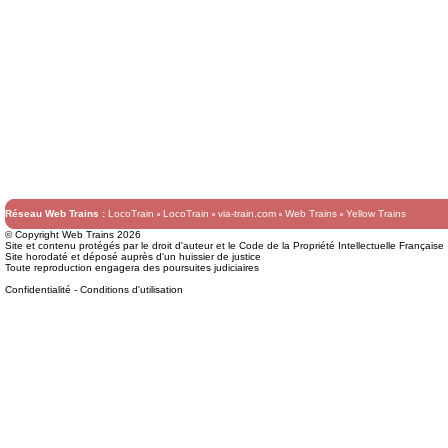
Réseau Web Trains :
LocoTrain
LocoTrain
via-train.com
Web Trains
Yellow Trains
© Copyright Web Trains 2026
Site et contenu protégés par le droit d'auteur et le Code de la Propriété Intellectuelle Française
Site horodaté et déposé auprès d'un huissier de justice
Toute reproduction engagera des poursuites judiciaires
Confidentialité
-
Conditions d'utilisation