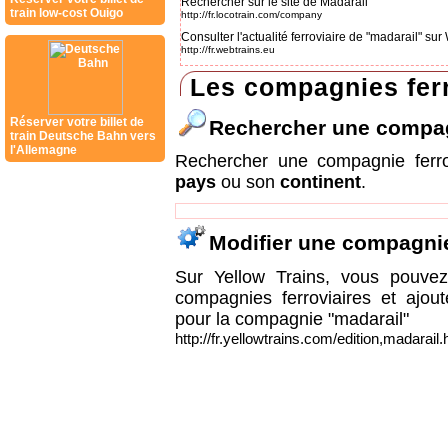
Rechercher sur le site de Madarail
train low-cost Ouigo
http://fr.locotrain.com/company
Consulter l'actualité ferroviaire de "madarail" s
http://fr.webtrains.eu
Les compagnies ferr
Réserver votre billet de
Rechercher une compa
train Deutsche Bahn vers
l'Allemagne
Rechercher une compagnie ferr
pays
ou son
continent
.
Modifier une compagni
Sur Yellow Trains, vous pouvez 
compagnies ferroviaires et ajou
pour la compagnie "madarail"
http://fr.yellowtrains.com/edition,madarail.