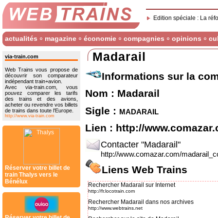
Edition spéciale : La réf
actualités
magazine
économie
compagnies
opinions
cu
Madarail
via-train.com
Web Trains vous propose de
Informations sur la co
découvrir son comparateur
indépendant train+avion.
Avec via-train.com, vous
Nom : Madarail
pouvez comparer les tarifs
des trains et des avions,
acheter ou revendre vos billets
Sigle :
madarail
de trains dans toute l'Europe.
http://www.via-train.com
Lien :
http://www.comazar
Contacter "Madarail"
http://www.comazar.com/madarail_co
Liens Web Trains
Réserver votre billet de
train Thalys vers le
Bénélux
Rechercher Madarail sur Internet
http://fr.locotrain.com
Rechercher Madarail dans nos archives
http://www.webtrains.net
Réserver votre billet de