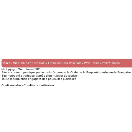
Réseau Web Trains :
LocoTrain
LocoTrain
via-train.com
Web Trains
Yellow Trains
© Copyright Web Trains 2026
Site et contenu protégés par le droit d'auteur et le Code de la Propriété Intellectuelle Française
Site horodaté et déposé auprès d'un huissier de justice
Toute reproduction engagera des poursuites judiciaires
Confidentialité
-
Conditions d'utilisation