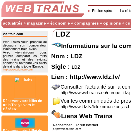
Edition spéciale : La réf
actualités
magazine
économie
compagnies
opinions
cu
LDZ
via-train.com
Web Trains vous propose de
Informations sur la co
découvrir son comparateur
indépendant train+avion.
Avec via-train.com, vous
Nom : LDZ
pouvez comparer les tarifs
des trains et des avions,
acheter ou revendre vos billets
Sigle :
ldz
de trains dans toute l'Europe.
http://www.via-train.com
Lien :
http://www.ldz.lv/
Consulter l'actualité sur la co
http://www.webtrains.eu/europe_ldz.p
Voir les communiqués de pre
Réserver votre billet de
train Thalys vers le
http://www.ldz.lv/telekomunikacijas.h
Bénélux
Liens Web Trains
Rechercher LDZ sur Internet
http://fr.locotrain.com
Réserver votre billet de