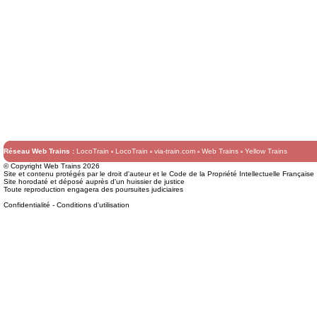
Réseau Web Trains :
LocoTrain
LocoTrain
via-train.com
Web Trains
Yellow Trains
© Copyright Web Trains 2026
Site et contenu protégés par le droit d'auteur et le Code de la Propriété Intellectuelle Française
Site horodaté et déposé auprès d'un huissier de justice
Toute reproduction engagera des poursuites judiciaires
Confidentialité
-
Conditions d'utilisation