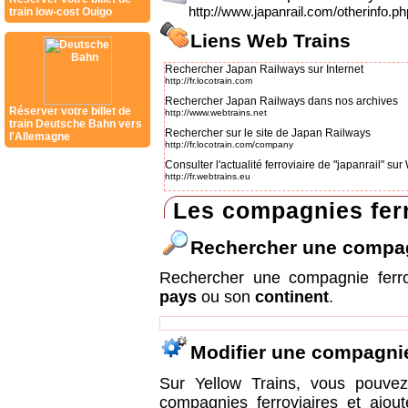
http://www.japanrail.com/otherinfo.php
train low-cost Ouigo
Liens Web Trains
Rechercher Japan Railways sur Internet
http://fr.locotrain.com
Rechercher Japan Railways dans nos archives
Réserver votre billet de
http://www.webtrains.net
train Deutsche Bahn vers
Rechercher sur le site de Japan Railways
l'Allemagne
http://fr.locotrain.com/company
Consulter l'actualité ferroviaire de "japanrail" s
http://fr.webtrains.eu
Les compagnies ferr
Rechercher une compa
Rechercher une compagnie ferr
pays
ou son
continent
.
Modifier une compagni
Sur Yellow Trains, vous pouvez 
compagnies ferroviaires et ajou