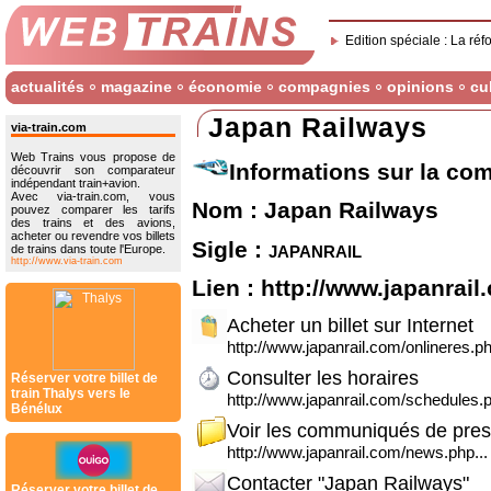
Edition spéciale : La réf
actualités
magazine
économie
compagnies
opinions
cu
Japan Railways
via-train.com
Web Trains vous propose de
Informations sur la co
découvrir son comparateur
indépendant train+avion.
Avec via-train.com, vous
Nom : Japan Railways
pouvez comparer les tarifs
des trains et des avions,
acheter ou revendre vos billets
Sigle :
japanrail
de trains dans toute l'Europe.
http://www.via-train.com
Lien :
http://www.japanrail
Acheter un billet sur Internet
http://www.japanrail.com/onlineres.p
Consulter les horaires
Réserver votre billet de
train Thalys vers le
http://www.japanrail.com/schedules.p
Bénélux
Voir les communiqués de pre
http://www.japanrail.com/news.php...
Contacter "Japan Railways"
Réserver votre billet de