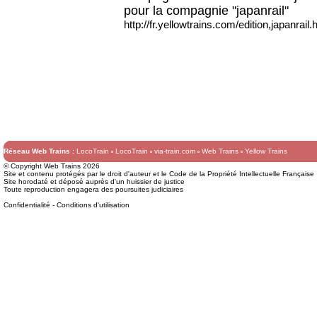
pour la compagnie "japanrail"
http://fr.yellowtrains.com/edition,japanrail.
Réseau Web Trains :
LocoTrain
LocoTrain
via-train.com
Web Trains
Yellow Trains
© Copyright Web Trains 2026
Site et contenu protégés par le droit d'auteur et le Code de la Propriété Intellectuelle Française
Site horodaté et déposé auprès d'un huissier de justice
Toute reproduction engagera des poursuites judiciaires
Confidentialité
-
Conditions d'utilisation