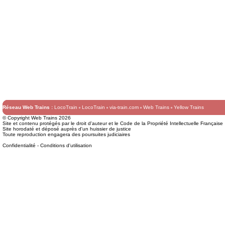
Réseau Web Trains :
LocoTrain
LocoTrain
via-train.com
Web Trains
Yellow Trains
© Copyright Web Trains 2026
Site et contenu protégés par le droit d'auteur et le Code de la Propriété Intellectuelle Française
Site horodaté et déposé auprès d'un huissier de justice
Toute reproduction engagera des poursuites judiciaires
Confidentialité
-
Conditions d'utilisation