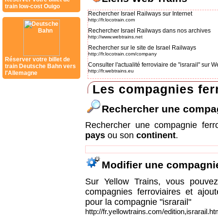
train low-cost Ouigo
Rechercher Israel Railways sur Internet
http://fr.locotrain.com
Rechercher Israel Railways dans nos archives
http://www.webtrains.net
Rechercher sur le site de Israel Railways
http://fr.locotrain.com/company
Réserver votre billet de
Consulter l'actualité ferroviaire de "israrail" sur
train Deutsche Bahn vers
http://fr.webtrains.eu
l'Allemagne
Les compagnies ferr
Rechercher une compa
Rechercher une compagnie ferr
pays
ou son
continent
.
Modifier une compagni
Sur Yellow Trains, vous pouvez 
compagnies ferroviaires et ajou
pour la compagnie "israrail"
http://fr.yellowtrains.com/edition,israrail.ht