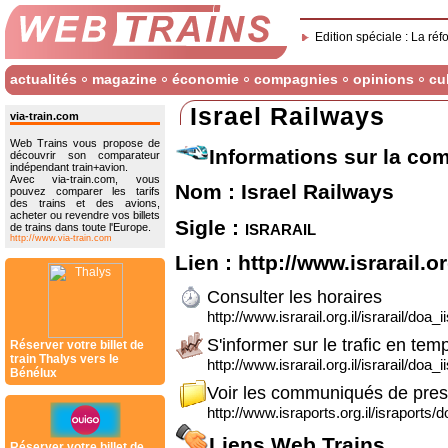
Edition spéciale : La réf
actualités
magazine
économie
compagnies
opinions
cu
Israel Railways
via-train.com
Web Trains vous propose de
Informations sur la co
découvrir son comparateur
indépendant train+avion.
Avec via-train.com, vous
Nom : Israel Railways
pouvez comparer les tarifs
des trains et des avions,
acheter ou revendre vos billets
Sigle :
israrail
de trains dans toute l'Europe.
http://www.via-train.com
Lien :
http://www.israrail.or
Consulter les horaires
http://www.israrail.org.il/israrail/doa_ii
S'informer sur le trafic en tem
Réserver votre billet de
train Thalys vers le
http://www.israrail.org.il/israrail/doa_ii
Bénélux
Voir les communiqués de pre
http://www.israports.org.il/israports/d
Liens Web Trains
Réserver votre billet de