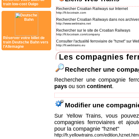
train low-cost Ouigo
Rechercher Croatian Railways sur Internet
http://fr.locotrain.com
Rechercher Croatian Railways dans nos archive
http://www.webtrains.net
Rechercher sur le site de Croatian Railways
http://fr.locotrain.com/company
Réserver votre billet de
Consulter l'actualité ferroviaire de "hznet" sur W
train Deutsche Bahn vers
http://fr.webtrains.eu
l'Allemagne
Les compagnies ferr
Rechercher une compa
Rechercher une compagnie ferr
pays
ou son
continent
.
Modifier une compagni
Sur Yellow Trains, vous pouvez 
compagnies ferroviaires et ajou
pour la compagnie "hznet"
http://fr.yellowtrains.com/edition,hznet.htm