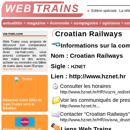
Edition spéciale : La réf
actualités
magazine
économie
compagnies
opinions
cu
Croatian Railways
via-train.com
Web Trains vous propose de
Informations sur la co
découvrir son comparateur
indépendant train+avion.
Avec via-train.com, vous
Nom : Croatian Railways
pouvez comparer les tarifs
des trains et des avions,
acheter ou revendre vos billets
Sigle :
hznet
de trains dans toute l'Europe.
http://www.via-train.com
Lien :
http://www.hznet.hr
Consulter les horaires
http://www.hznet.hr/HR/vozni_red/onl
Voir les communiqués de pre
Réserver votre billet de
train Thalys vers le
http://www.hznet.hr...
Bénélux
Contacter "Croatian Railways"
http://www.hznet.hr/HR/ovisna_drus
Liens Web Trains
Réserver votre billet de