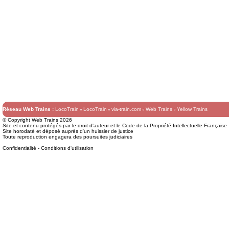
Réseau Web Trains :
LocoTrain
LocoTrain
via-train.com
Web Trains
Yellow Trains
© Copyright Web Trains 2026
Site et contenu protégés par le droit d'auteur et le Code de la Propriété Intellectuelle Française
Site horodaté et déposé auprès d'un huissier de justice
Toute reproduction engagera des poursuites judiciaires
Confidentialité
-
Conditions d'utilisation