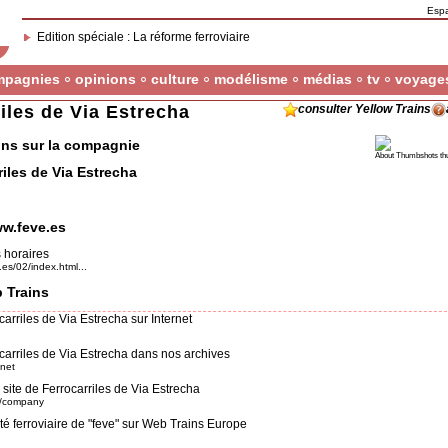
Esp
Edition spéciale : La réforme ferroviaire
mpagnies
opinions
culture
modélisme
médias
tv
voyage
iles de Via Estrecha
consulter Yellow Trains
ons sur la compagnie
About Thumbshots th
iles de Via Estrecha
ww.feve.es
 horaires
.es/02/index.html...
 Trains
arriles de Via Estrecha sur Internet
arriles de Via Estrecha dans nos archives
.net
site de Ferrocarriles de Via Estrecha
om/company
ité ferroviaire de "feve" sur Web Trains Europe