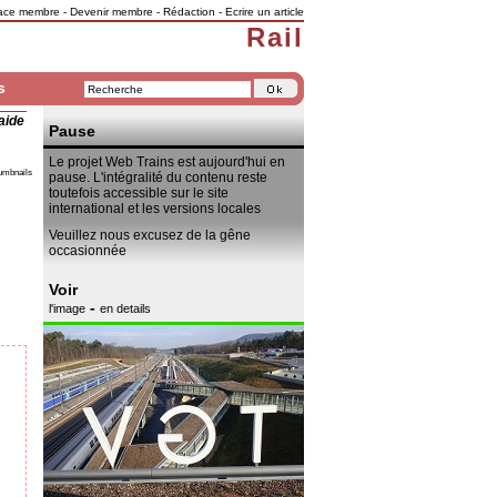
ace membre
-
Devenir membre
-
Rédaction
-
Ecrire un article
Rail
s
aide
Pause
Le projet Web Trains est aujourd'hui en
umbnails
pause. L'intégralité du contenu reste
toutefois accessible sur le site
international et les versions locales
Veuillez nous excusez de la gêne
occasionnée
Voir
-
l'image
en details