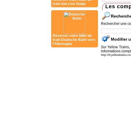
train low-cost Ouigo
Les comp
Recherch
Rechercher une co
Réserver votre billet de
Modifier 
train Deutsche Bahn vers
l'Allemagne
Sur Yellow Trains,
informations compl
http://fr.yellowtrains.c