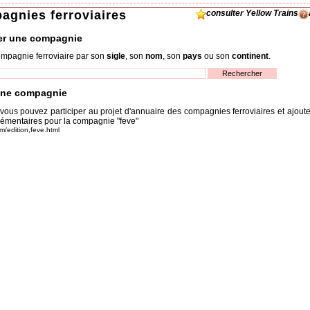
agnies ferroviaires
consulter Yellow Trains
er une compagnie
mpagnie ferroviaire par son
sigle
, son
nom
, son
pays
ou son
continent
.
une compagnie
 vous pouvez participer au projet d'annuaire des compagnies ferroviaires et ajout
émentaires pour la compagnie "feve"
om/edition,feve.html