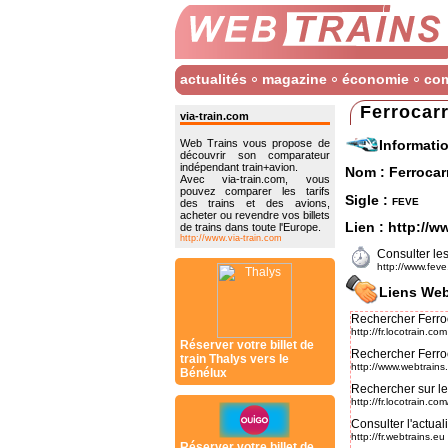
actualités
magazine
économie
co
Ferrocarr
via-train.com
Informati
Web Trains vous propose de
découvrir son comparateur
indépendant train+avion.
Nom : Ferrocarr
Avec via-train.com, vous
pouvez comparer les tarifs
Sigle :
feve
des trains et des avions,
acheter ou revendre vos billets
Lien :
http://w
de trains dans toute l'Europe.
http://www.via-train.com
Consulter les
http://www.feve
Liens Web
Rechercher Ferroc
http://fr.locotrain.com
Réserver votre billet de
Rechercher Ferroc
train Thalys vers le
http://www.webtrains
Bénélux
Rechercher sur le 
http://fr.locotrain.c
Consulter l'actual
http://fr.webtrains.eu
Réserver votre billet de