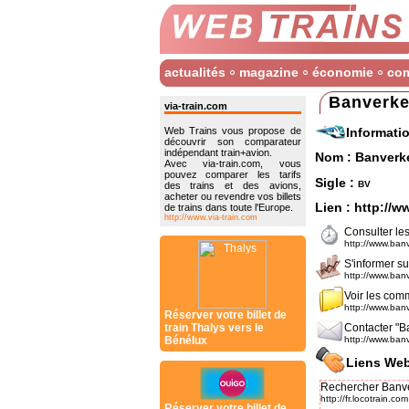
actualités
magazine
économie
co
Banverke
via-train.com
Informati
Web Trains vous propose de
découvrir son comparateur
indépendant train+avion.
Nom : Banverk
Avec via-train.com, vous
pouvez comparer les tarifs
Sigle :
bv
des trains et des avions,
acheter ou revendre vos billets
Lien :
http://w
de trains dans toute l'Europe.
http://www.via-train.com
Consulter les
http://www.ban
S'informer sur
http://www.ban
Voir les com
http://www.ban
Réserver votre billet de
train Thalys vers le
Contacter "B
Bénélux
http://www.ban
Liens Web
Rechercher Banver
http://fr.locotrain.com
Réserver votre billet de