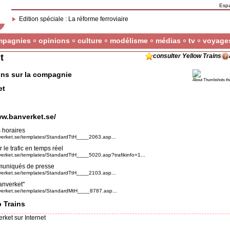
Esp
Edition spéciale : La réforme ferroviaire
mpagnies
opinions
culture
modélisme
médias
tv
voyage
t
consulter Yellow Trains
ons sur la compagnie
About Thumbshots th
et
ww.banverket.se/
 horaires
verket.se/templates/StandardTtH____2063.asp...
 le trafic en temps réel
verket.se/templates/StandardTtH____5020.asp?trafikinfo=1...
muniqués de presse
verket.se/templates/StandardTtH____2103.asp...
anverket"
verket.se/templates/StandardMtH____8787.asp...
 Trains
ket sur Internet