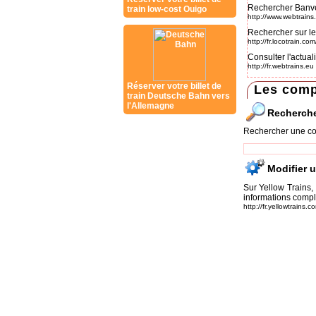
Rechercher Banve
train low-cost Ouigo
http://www.webtrains
Rechercher sur le
http://fr.locotrain.c
Consulter l'actual
http://fr.webtrains.eu
Réserver votre billet de
Les comp
train Deutsche Bahn vers
l'Allemagne
Recherch
Rechercher une co
Modifier 
Sur Yellow Trains,
informations compl
http://fr.yellowtrains.c