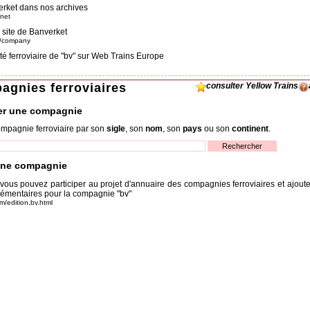
rket dans nos archives
.net
 site de Banverket
om/company
ité ferroviaire de "bv" sur Web Trains Europe
agnies ferroviaires
consulter Yellow Trains
er une compagnie
mpagnie ferroviaire par son
sigle
, son
nom
, son
pays
ou son
continent
.
une compagnie
 vous pouvez participer au projet d'annuaire des compagnies ferroviaires et ajout
émentaires pour la compagnie "bv"
om/edition,bv.html