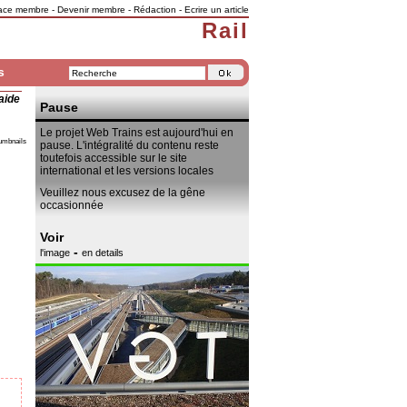
ace membre
-
Devenir membre
-
Rédaction
-
Ecrire un article
Rail
s
aide
Pause
Le projet Web Trains est aujourd'hui en
umbnails
pause. L'intégralité du contenu reste
toutefois accessible sur le site
international et les versions locales
Veuillez nous excusez de la gêne
occasionnée
Voir
-
l'image
en details