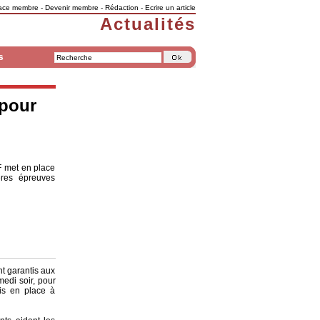
ace membre
-
Devenir membre
-
Rédaction
-
Ecrire un article
Actualités
s
 pour
F met en place
ères épreuves
nt garantis aux
medi soir, pour
is en place à