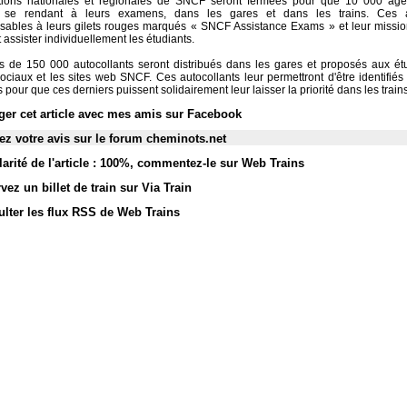
tions nationales et régionales de SNCF seront fermées pour que 10 000 agen
s se rendant à leurs examens, dans les gares et dans les trains. Ces 
sables à leurs gilets rouges marqués « SNCF Assistance Exams » et leur missio
t assister individuellement les étudiants.
us de 150 000 autocollants seront distribués dans les gares et proposés aux étu
ociaux et les sites web SNCF. Ces autocollants leur permettront d'être identifiés
pour que ces derniers puissent solidairement leur laisser la priorité dans les trains
ger cet article avec mes amis sur Facebook
z votre avis sur le forum cheminots.net
arité de l'article : 100%
,
commentez-le sur Web Trains
vez un billet de train sur Via Train
lter les flux RSS de Web Trains