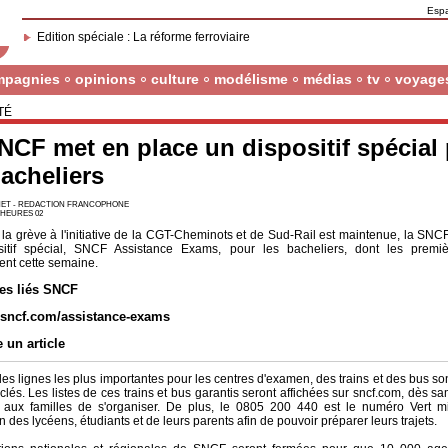
Esp
Edition spéciale : La réforme ferroviaire
mpagnies
opinions
culture
modélisme
médias
tv
voyage
TÉ
NCF met en place un dispositif spécial
bacheliers
ET - REDACTION FRANCOPHONE
7 HEURES 02
 la grève à l'initiative de la CGT-Cheminots et de Sud-Rail est maintenue, la SNC
sitif spécial, SNCF Assistance Exams, pour les bacheliers, dont les premi
nt cette semaine.
les liés SNCF
sncf.com/assistance-exams
e un article
 les lignes les plus importantes pour les centres d'examen, des trains et des bus so
és. Les listes de ces trains et bus garantis seront affichées sur sncf.com, dès sa
 aux familles de s'organiser. De plus, le 0805 200 440 est le numéro Vert m
n des lycéens, étudiants et de leurs parents afin de pouvoir préparer leurs trajets.