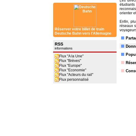
Les direc
étudiant
reconnais
orienter e
Enfin, pl
réseaux s
Réserver votre billet de train
voyageurs 
Deutsche Bahn vers l'Allemagne
Parta
RSS
Donne
informations
Popul
Flux "A la Une"
Flux "Brèves"
Réser
Flux "Europe"
Flux "Economie"
Consu
Flux "Acteurs du rail"
Flux personnalisé