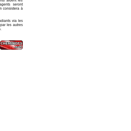
ts aident les
agents seront
n consistera à
diants via les
 par les autres
.