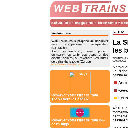
actualités
magazine
économie
co
ACTUALI
via-train.com
La S
Web Trains vous propose de découvrir
son comparateur indépendant
train+avion.
les 
Avec via-train.com, vous pouvez
comparer les tarifs des trains et des
avions, acheter ou revendre vos billets
WEBTRAINS.N
de trains dans toute l'Europe.
16/06/2014 à 0
http://www.via-train.com
Alors que
un dispo
commence
Artic
www.
Réserver votre billet de train
Ecrir
Thalys vers le Bénélux
Ainsi, sur
moments-cl
permettre
Réserver votre billet de train low-
destinatio
cost Ouigo