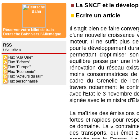
La SNCF et le dévelo
Ecrire un article
Il s'agit bien de faire conv
Réserver votre billet de train
Deutsche Bahn vers l'Allemagne
d'une nouvelle croissance ve
moteur. Il ne suffit plus d
RSS
pour le développement durabl
informations
permettant d'optimiser so
Flux "A la Une"
équilibre passe par une int
Flux "Brèves"
rénovation du réseau exista
Flux "Europe"
Flux "Economie"
moins consommatrices de c
Flux "Acteurs du rail"
cadre du Grenelle de l'en
Flux personnalisé
travers notamment le contr
avec l'Etat le 3 novembre d
signée avec le ministre d'Et
La maîtrise des émissions d
fortes et rapides pour resp
ce domaine. La « contrainte
des transports, qui émet 2