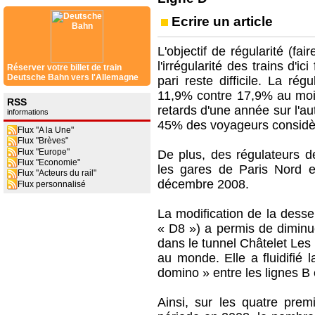
Ecrire un article
L'objectif de régularité (fai
l'irrégularité des trains d'
Réserver votre billet de train
Deutsche Bahn vers l'Allemagne
pari reste difficile. La ré
11,9% contre 17,9% au moi
RSS
retards d'une année sur l'a
informations
45% des voyageurs considère
Flux "A la Une"
Flux "Brèves"
Flux "Europe"
De plus, des régulateurs de
Flux "Economie"
les gares de Paris Nord e
Flux "Acteurs du rail"
décembre 2008.
Flux personnalisé
La modification de la dess
« D8 ») a permis de diminu
dans le tunnel Châtelet Les
au monde. Elle a fluidifié l
domino » entre les lignes B
Ainsi, sur les quatre pre