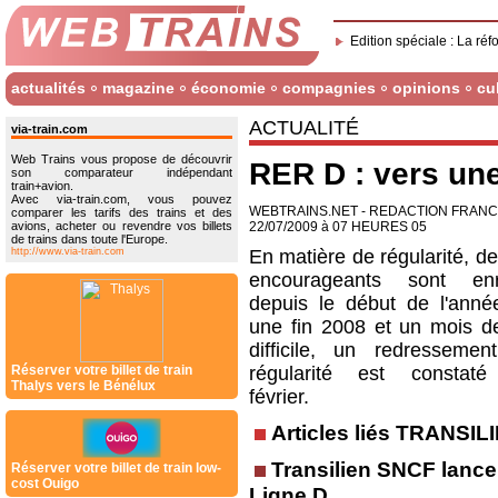
Edition spéciale : La réf
actualités
magazine
économie
compagnies
opinions
cu
ACTUALITÉ
via-train.com
Web Trains vous propose de découvrir
RER D : vers une
son comparateur indépendant
train+avion.
Avec via-train.com, vous pouvez
WEBTRAINS.NET - REDACTION FRAN
comparer les tarifs des trains et des
avions, acheter ou revendre vos billets
22/07/2009 à 07 HEURES 05
de trains dans toute l'Europe.
http://www.via-train.com
En matière de régularité, d
encourageants sont enre
depuis le début de l'anné
une fin 2008 et un mois de
difficile, un redresseme
Réserver votre billet de train
régularité est constaté
Thalys vers le Bénélux
février.
Articles liés TRANSIL
Transilien SNCF lance
Réserver votre billet de train low-
cost Ouigo
Ligne D