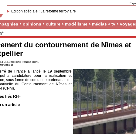
Esp
Edition spéciale : La réforme ferroviaire
mpagnies
opinions
culture
modélisme
médias
tv
voyage
TÉ
ement du contournement de Nîmes et
pellier
ET - REDACTION FRANCOPHONE
7 HEURES 15
erré de France a lancé le 19 septembre
pel à candidature pour la réalisation et
tion, sous forme de contrat de partenariat, de
 nouvelle du Contournement de Nîmes et
er (CNM).
les liés RFF
e un article