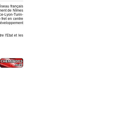
éseau français
ement de Nîmes
nce-Lyon-Turin-
 fret en centre
 développement
e l'Etat et les