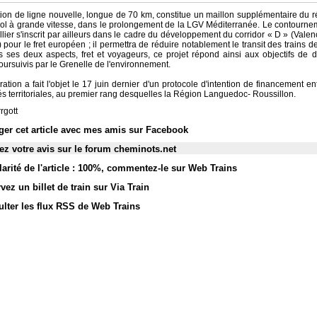
tion de ligne nouvelle, longue de 70 km, constitue un maillon supplémentaire du r
ol à grande vitesse, dans le prolongement de la LGV Méditerranée. Le contourn
lier s'inscrit par ailleurs dans le cadre du développement du corridor « D » (Vale
pour le fret européen ; il permettra de réduire notablement le transit des trains de
us ses deux aspects, fret et voyageurs, ce projet répond ainsi aux objectifs de
oursuivis par le Grenelle de l'environnement.
ation a fait l'objet le 17 juin dernier d'un protocole d'intention de financement entr
tés territoriales, au premier rang desquelles la Région Languedoc- Roussillon.
rgott
ger cet article avec mes amis sur Facebook
z votre avis sur le forum cheminots.net
arité de l'article : 100%
,
commentez-le sur Web Trains
vez un billet de train sur Via Train
lter les flux RSS de Web Trains