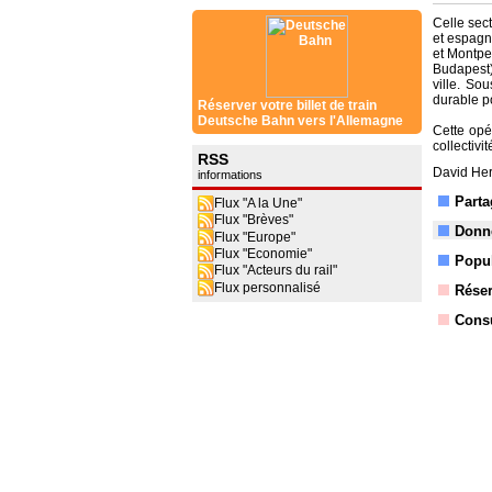
Celle sec
et espagn
et Montpel
Budapest) 
ville. So
durable p
Réserver votre billet de train
Deutsche Bahn vers l'Allemagne
Cette opér
collectivi
RSS
David Her
informations
Parta
Flux "A la Une"
Flux "Brèves"
Donne
Flux "Europe"
Flux "Economie"
Popul
Flux "Acteurs du rail"
Flux personnalisé
Réser
Consu