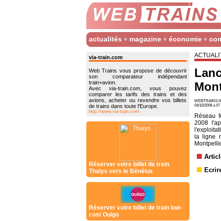
actualités
magazine
économie
co
ACTUALI
via-train.com
Lanc
Web Trains vous propose de découvrir
son comparateur indépendant
train+avion.
Mont
Avec via-train.com, vous pouvez
comparer les tarifs des trains et des
avions, acheter ou revendre vos billets
WEBTRAINS.N
de trains dans toute l'Europe.
04/10/2008 à 0
http://www.via-train.com
Réseau f
2008 l'ap
l'exploita
la ligne
Montpelli
Artic
Réserver votre billet de train
Ecrir
Thalys vers le Bénélux
Réserver votre billet de train low-
cost Ouigo