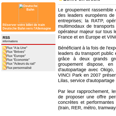
Le groupement rassemble qu
des leaders européens de l
entreprises; la RATP, opé
Réserver votre billet de train
multimodaux de transports
Deutsche Bahn vers l'Allemagne
opérateur majeur sur tous l
France et en Europe et VIN
RSS
informations
Bénéficiant à la fois de l'e
Flux "A la Une"
Flux "Brèves"
leaders du transport public 
Flux "Europe"
grâce à deux grands gro
Flux "Economie"
groupement dispose, en o
Flux "Acteurs du rail"
Flux personnalisé
d'autopartage avec Okigo, 
VINCI Park en 2007 présen
Lilas, service d'autopartage
Par leur rapprochement, les
de proposer une offre per
concrètes et performantes
(train, RER, métro, tramway,