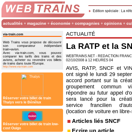
Edition spéciale : La réf
actualités
magazine
économie
compagnies
opinions
cu
ACTUALITÉ
via-train.com
Web Trains vous propose de découvrir
La RATP et la SN
son comparateur indépendant
train+avion.
Avec via-train.com, vous pouvez
WEBTRAINS.NET - REDACTION FRAN
comparer les tarifs des trains et des
avions, acheter ou revendre vos billets
02/10/2008 à 12 HEURES 04
de trains dans toute l'Europe.
http://www.via-train.com
AVIS, RATP, SNCF et VIN
ont signé le lundi 29 septe
accord portant sur la créat
groupement commun vi
répondre au futur appel d'o
Réserver votre billet de train
sera lancé pour la créat
Thalys vers le Bénélux
service francilien d'aut
(location de voiture en libre-
Articles liés SNCF
Réserver votre billet de train low-
cost Ouigo
Ecrire un article