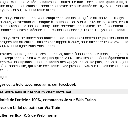
 ligne Marne La Vallée - Charles De Gaulle). Le taux d'occupation, quant à lui, a
 une moyenne au cours du premier semestre de cette année de 70,7% sur Paris-Br
Pays-Bas et 60,1% sur la route allemande.
ue Thalys entame un nouveau chapitre de son histoire grâce au Nouveau Thalys et 
mi-2009, Amsterdam et Cologne à moins de 3h15 et à 1h45 de Bruxelles, ces n
fs de croissance font de Thalys une référence en matière de déplacement po
s comme de loisirs », déclare Jean-Michel Dancoisne, CEO de Thalys International.
 Thalys vient de lancer son nouveau site, Internet est devenu le premier canal d
rogression du chiffre d'affaires par rapport à 2005, pour atteindre les 28,8% du t
0,4% sur la ligne Paris-Amsterdam.
icketless, autre grand succès de Thalys, ouvert à tous depuis 6 mois, il a égale
e exceptionnelle, soit 47% de plus qu'en 2007. Ticketless qui séduit également 
vec 8% d'inscriptions de non-résidents des 4 pays Thalys. De plus, Thalys a toujou
 à la ponctualité, qui reste excellente avec près de 94% sur l'ensemble du rés
elles.
rgott
ger cet article avec mes amis sur Facebook
z votre avis sur le forum cheminots.net
arité de l'article : 100%
,
commentez-le sur Web Trains
vez un billet de train sur Via Train
lter les flux RSS de Web Trains