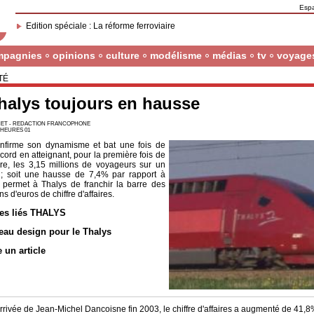
Esp
Edition spéciale : La réforme ferroviaire
mpagnies
opinions
culture
modélisme
médias
tv
voyage
TÉ
halys toujours en hausse
ET - REDACTION FRANCOPHONE
5 HEURES 01
nfirme son dynamisme et bat une fois de
cord en atteignant, pour la première fois de
ire, les 3,15 millions de voyageurs sur un
; soit une hausse de 7,4% par rapport à
 permet à Thalys de franchir la barre des
ns d'euros de chiffre d'affaires.
les liés THALYS
au design pour le Thalys
e un article
rrivée de Jean-Michel Dancoisne fin 2003, le chiffre d'affaires a augmenté de 41,8% 