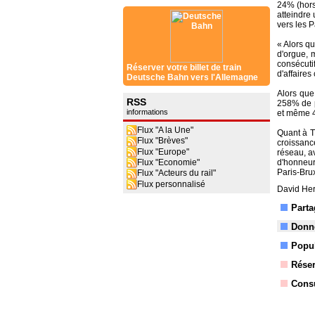
24% (hors
atteindre
vers les 
« Alors q
d'orgue, 
consécuti
Réserver votre billet de train
d'affaire
Deutsche Bahn vers l'Allemagne
Alors que
RSS
258% de p
informations
et même 4
Flux "A la Une"
Quant à T
Flux "Brèves"
croissanc
Flux "Europe"
réseau, a
Flux "Economie"
d'honneur
Paris-Brux
Flux "Acteurs du rail"
Flux personnalisé
David Her
Parta
Donne
Popul
Réser
Consu