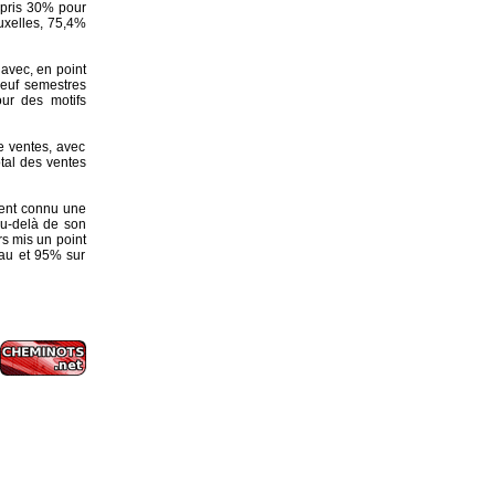
 pris 30% pour
uxelles, 75,4%
avec, en point
euf semestres
ur des motifs
e ventes, avec
otal des ventes
ment connu une
au-delà de son
rs mis un point
eau et 95% sur