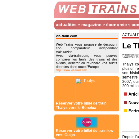
actualités
magazine
économie
co
ACTUALI
via-train.com
Le T
Web Trains vous propose de découvrir
son comparateur indépendant
train+avion.
WEBTRAINS.N
Avec via-train.com, vous pouvez
14/08/2008 à 1
comparer les tarifs des trains et des
avions, acheter ou revendre vos billets
Thalys co
de trains dans toute l'Europe.
plus un re
http://www.via-train.com
son histo
semestre 
2007, qui
200 millio
Artic
Nouve
Réserver votre billet de train
Thalys vers le Bénélux
Ecrir
Réserver votre billet de train low-
cost Ouigo
Depuis l'a