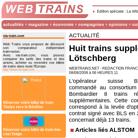
Edition spéciale : La réf
actualités
magazine
économie
compagnies
opinions
cu
ACTUALITÉ
via-train.com
Web Trains vous propose de découvrir
Huit trains supp
son comparateur indépendant
train+avion.
Avec via-train.com, vous pouvez
Lötschberg
comparer les tarifs des trains et des
avions, acheter ou revendre vos billets
de trains dans toute l'Europe.
WEBTRAINS.NET - REDACTION FRAN
http://www.via-train.com
08/08/2008 à 06 HEURES 11
L'opérateur suisse
commandé au consortium 
Bombardier 8 trains ré
supplémentaires. Cette 
Réserver votre billet de train
correspond à la levée d'opt
Thalys vers le Bénélux
contrat signé avec BLS en 
concernait déjà 13 trains.
Articles liés ALSTOM
Réserver votre billet de train low-
cost Ouigo