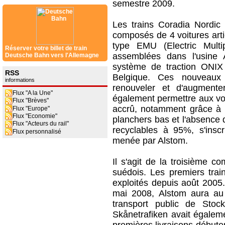
semestre 2009.
Les trains Coradia Nordic 
composés de 4 voitures arti
type EMU (Electric Mult
Réserver votre billet de train
assemblées dans l'usine 
Deutsche Bahn vers l'Allemagne
système de traction ONIX 
RSS
Belgique. Ces nouveaux 
informations
renouveler et d'augmenter
Flux "A la Une"
également permettre aux voy
Flux "Brèves"
accrû, notamment grâce à u
Flux "Europe"
Flux "Economie"
planchers bas et l'absence 
Flux "Acteurs du rail"
recyclables à 95%, s'insc
Flux personnalisé
menée par Alstom.
Il s'agit de la troisième
suédois. Les premiers tra
exploités depuis août 2005.
mai 2008, Alstom aura au t
transport public de Sto
Skånetrafiken avait égalem