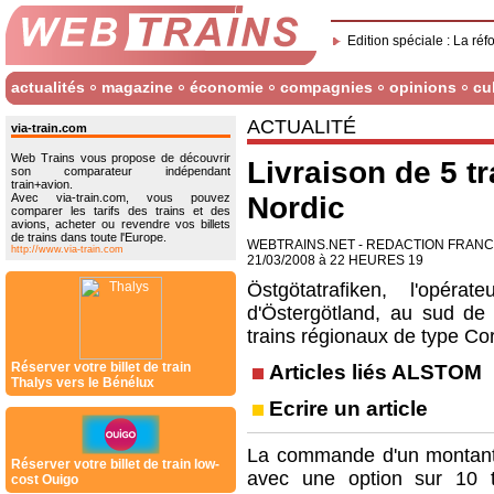
Edition spéciale : La réf
actualités
magazine
économie
compagnies
opinions
cu
ACTUALITÉ
via-train.com
Web Trains vous propose de découvrir
Livraison de 5 t
son comparateur indépendant
train+avion.
Avec via-train.com, vous pouvez
Nordic
comparer les tarifs des trains et des
avions, acheter ou revendre vos billets
de trains dans toute l'Europe.
WEBTRAINS.NET - REDACTION FRAN
http://www.via-train.com
21/03/2008 à 22 HEURES 19
Östgötatrafiken, l'opér
d'Östergötland, au sud de 
trains régionaux de type Co
Réserver votre billet de train
Articles liés ALSTOM
Thalys vers le Bénélux
Ecrire un article
La commande d'un montant d
Réserver votre billet de train low-
avec une option sur 10 t
cost Ouigo