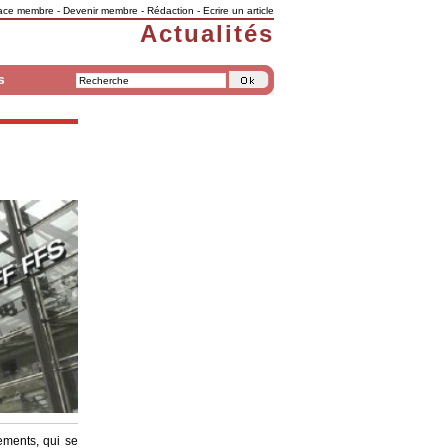
ace membre
-
Devenir membre
-
Rédaction
-
Ecrire un article
Actualités
s
ements, qui se