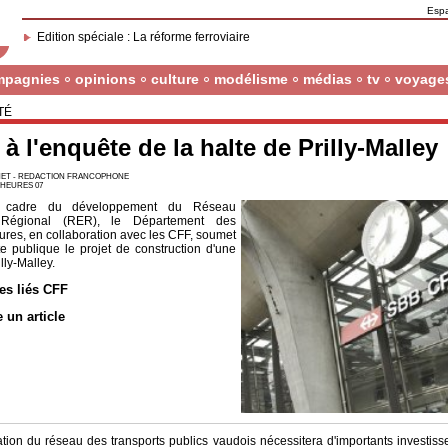
Esp
Edition spéciale : La réforme ferroviaire
mpagnies
opinions
culture
modélisme
médias
tv
voyage
TÉ
 à l'enquête de la halte de Prilly-Malley
ET - REDACTION FRANCOPHONE
5 HEURES 07
 cadre du développement du Réseau
 Régional (RER), le Département des
tures, en collaboration avec les CFF, soumet
te publique le projet de construction d'une
lly-Malley.
les liés CFF
e un article
ation du réseau des transports publics vaudois nécessitera d'importants investiss