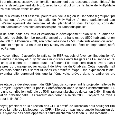
nt par phases successives en fonction notamment des ressources disponibles. A l'h
se le développement du RER, avec la construction de la halte de Prilly-Malley
60 millions de francs environ.
 du RER vaudois est essentiel pour l'avenir de la région lausannoise regroupant p
u canton. L'ouverture de la halte de Prilly-Malley s'intègre parfaitement dan
 d'aménagement du territoire et de planification des transports, consistan
tion dans des zones bien desservies par les transports publics.
on de cette halte assurera et valorisera le développement planifié du quartier de
 de celui de Sébeillon. Le potentiel actuel de la halte est de 8500 habitants et 
 de 500 m. A l'horizon 2020, son potentiel est de 12 500 habitants et emplois avec
tants et emplois. La halte de Prilly-Malley est ainsi la 3ème en importance, aprè
 et Renens.
e va contribuer à accroître le trafic sur le RER vaudois et favoriser l'introduction 
s entre Cossonay et Cully. Située à mi-distance entre les gares de Lausanne et Re
'un quai central et de deux quais extérieurs. Elle disposera d'un nouveau pass
s près du passage routier existant de l'Avenue du Chablais. Cette nouvelle ha
ies mais seules trois seront utilisées en première étape. Une exploitation totale
erviendra ultérieurement dès que la 4ème voie, prévue dans le cadre du pro
.
re étape de développement du RER Vaudois, comprenant le projet de halte de Prill
s projets urgents retenus par la Confédération dans le fonds d'infrastructure. El
r d'une contribution fédérale de 50%, ramenant la charge du canton à 40 millions d
ication prévisionnelle, les travaux débuteront à la fin 2008. L'objectif de mise 
our la fin 2010.
yer, président de la direction des CFF, a profité de l'occasion pour souligner l'i
ère de la halte de Malleypour les CFF: «Elle est un pas important de l'extension 
i le symbole des développements futurs du chemin de fer en Suisse romande».