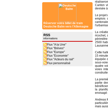
réalisero
Canton vi
devisée à 
Le projet
emplois d
cantonale
Réserver votre billet de train
l'urbanisa
Deutsche Bahn vers l'Allemagne
La créati
RSS
ricochet,
informations
périmètre
2500 habi
Flux "A la Une"
Lausanne
Flux "Brèves"
Flux "Europe"
Cette halt
Flux "Economie"
15 minute
équipée d
Flux "Acteurs du rail"
sous-voie
Flux personnalisé
quatre vo
voies int
construite
La premiè
partie de
bénéficie
la planif
envisagé p
Andreas Me
particuli
mais auss