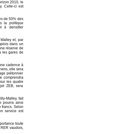
orizon 2010, le
. Celle-ci est
rès de 50% des
s la politique
t à densifier
 Malley et, par
emplois dans un
 une réserve de
s les gares de
d'une cadence à
nens, elle sera
age piétonnier
lte comprendra
 sur les quatre
jet ZEB, sera
y-Malley, fait
le pourra ainsi
e francs. Selon
en service est
mportance toute
du RER vaudois,