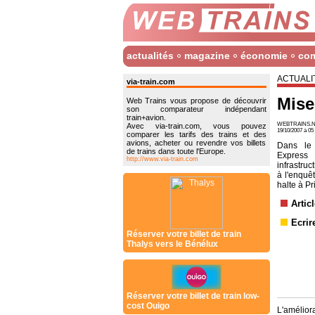
actualités
magazine
économie
co
ACTUALI
via-train.com
Mise
Web Trains vous propose de découvrir
son comparateur indépendant
train+avion.
WEBTRAINS.N
Avec via-train.com, vous pouvez
19/10/2007 à 0
comparer les tarifs des trains et des
avions, acheter ou revendre vos billets
Dans le
de trains dans toute l'Europe.
Express
http://www.via-train.com
infrastruc
à l'enquê
halte à Pri
Artic
Ecrir
Réserver votre billet de train
Thalys vers le Bénélux
Réserver votre billet de train low-
cost Ouigo
L'amélior