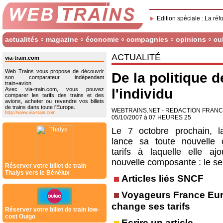
Edition spéciale : La réf
actualités
magazine
économie
compagnies
opinions
cu
ACTUALITÉ
via-train.com
Web Trains vous propose de découvrir
De la politique 
son comparateur indépendant
train+avion.
Avec via-train.com, vous pouvez
l'individu
comparer les tarifs des trains et des
avions, acheter ou revendre vos billets
de trains dans toute l'Europe.
WEBTRAINS.NET - REDACTION FRAN
http://www.via-train.com
05/10/2007 à 07 HEURES 25
Le 7 octobre prochain, 
lance sa toute nouvelle 
tarifs à laquelle elle aj
nouvelle composante : le se
Réserver votre billet de train
Thalys vers le Bénélux
Articles liés SNCF
Voyageurs France Eu
change ses tarifs
Réserver votre billet de train low-
cost Ouigo
Ecrire un article