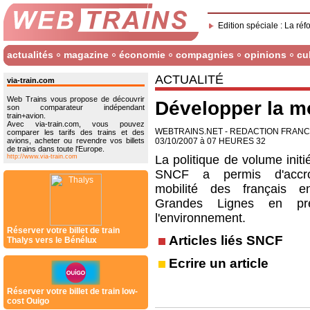
Edition spéciale : La réf
actualités
magazine
économie
compagnies
opinions
cu
ACTUALITÉ
via-train.com
Web Trains vous propose de découvrir
Développer la mo
son comparateur indépendant
train+avion.
Avec via-train.com, vous pouvez
WEBTRAINS.NET - REDACTION FRAN
comparer les tarifs des trains et des
avions, acheter ou revendre vos billets
03/10/2007 à 07 HEURES 32
de trains dans toute l'Europe.
http://www.via-train.com
La politique de volume initi
SNCF a permis d'accro
mobilité des français e
Grandes Lignes en pré
l'environnement.
Réserver votre billet de train
Articles liés SNCF
Thalys vers le Bénélux
Ecrire un article
Réserver votre billet de train low-
cost Ouigo