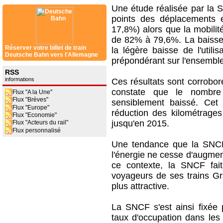
Une étude réalisée par la S
points des déplacements
17,8%) alors que la mobili
de 82% à 79,6%. La baisse 
Réserver votre billet de train
la légère baisse de l'utili
Deutsche Bahn vers l'Allemagne
prépondérant sur l'ensemble 
RSS
informations
Ces résultats sont corrobor
constate que le nombre
Flux "A la Une"
Flux "Brèves"
sensiblement baissé. Cet 
Flux "Europe"
réduction des kilométrage
Flux "Economie"
jusqu'en 2015.
Flux "Acteurs du rail"
Flux personnalisé
Une tendance que la SNCF 
l'énergie ne cesse d'augmen
ce contexte, la SNCF fait
voyageurs de ses trains Gra
plus attractive.
La SNCF s'est ainsi fixée 
taux d'occupation dans le