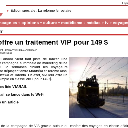
Esp
Edition spéciale : La réforme ferroviaire
mpagnies
opinions
culture
modélisme
médias
tv
voyage
TÉ
offre un traitement VIP pour 149 $
ET - REDACTION FRANCOPHONE
6 HEURES 55
 Canada vient tout juste de lancer une
e campagne automnale de marketing d'une
e 12 semaines ciblant les voyageurs
 se déplaçant entre Montréal et Toronto ainsi
ttawa et Toronto. En effet, VIA leur offre un
r simple en classe VIA 1 pour 149 $.
les liés VIARAIL
ail se lance dans le Wi-Fi
e un article
de la campagne de VIA gravite autour du confort des voyages en classe affai