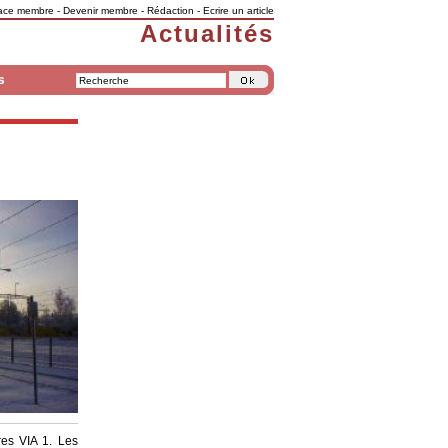
ace membre
-
Devenir membre
-
Rédaction
-
Ecrire un article
Actualités
s
res VIA 1. Les