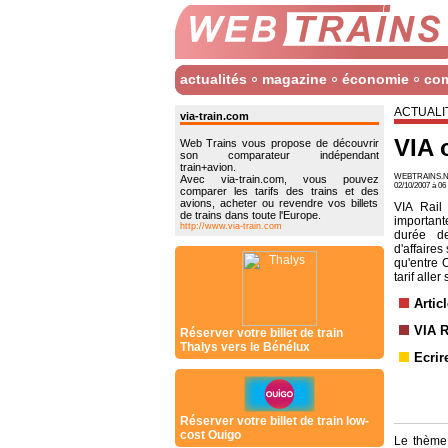
actualités
magazine
économie
co
ACTUALI
via-train.com
VIA 
Web Trains vous propose de découvrir
son comparateur indépendant
train+avion.
WEBTRAINS.N
Avec via-train.com, vous pouvez
02/10/2007 à 0
comparer les tarifs des trains et des
avions, acheter ou revendre vos billets
VIA Rail
de trains dans toute l'Europe.
important
http://www.via-train.com
durée d
d'affaires
qu'entre O
tarif alle
Artic
VIA R
Réserver votre billet de train
Thalys vers le Bénélux
Ecrir
Réserver votre billet de train low-
cost Ouigo
Le thème 