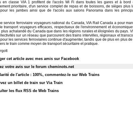
 en classe VIA 1 profitent de l'accès Wi Fi dans toutes les gares et à bord 
ement prioritaire, d'un service complet de repas et de boissons, de sièges plus l
 pour les jambes ainsi que de l'accès aux salons Panorama dans les princip
ue service ferroviaire voyageurs national du Canada, VIA Rail Canada a pour manda
de transport voyageurs efficaces, respectueux de l'environnement et économiques
le plus achalandé du Canada que dans les régions rurales et éloignées du pays. VI
lectivités sur un réseau que parcourent des trains intervilles, régionaux et transc
our les services ferroviaires continue d'augmenter, tandis que de plus en plus d
ers le train comme moyen de transport sécuritaire et pratique.
rgott
ger cet article avec mes amis sur Facebook
z votre avis sur le forum cheminots.net
arité de l'article : 100%
,
commentez-le sur Web Trains
vez un billet de train sur Via Train
lter les flux RSS de Web Trains