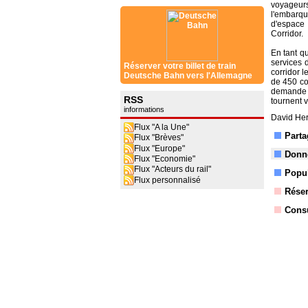
voyageurs
l'embarqu
d'espace
Corridor.
En tant q
services 
Réserver votre billet de train
corridor 
Deutsche Bahn vers l'Allemagne
de 450 col
demande p
RSS
tournent v
informations
David Her
Flux "A la Une"
Parta
Flux "Brèves"
Flux "Europe"
Donne
Flux "Economie"
Flux "Acteurs du rail"
Popul
Flux personnalisé
Réser
Consu