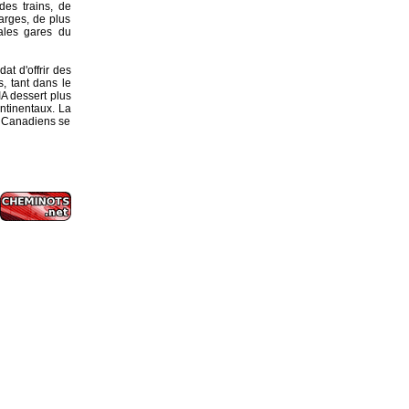
des trains, de
arges, de plus
ales gares du
t d'offrir des
, tant dans le
A dessert plus
ontinentaux. La
e Canadiens se