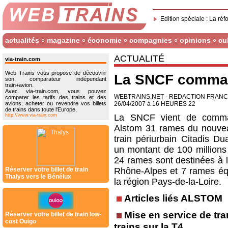
Edition spéciale : La réf
actualités
magazine
économie
compagnies
opinions
cu
ACTUALITÉ
via-train.com
Web Trains vous propose de découvrir
La SNCF comman
son comparateur indépendant
train+avion.
Avec via-train.com, vous pouvez
WEBTRAINS.NET - REDACTION FRAN
comparer les tarifs des trains et des
avions, acheter ou revendre vos billets
26/04/2007 à 16 HEURES 22
de trains dans toute l'Europe.
http://www.via-train.com
La SNCF vient de comm
Alstom 31 rames du nouve
train périurbain Citadis Du
un montant de 100 millions 
24 rames sont destinées à l
Réserver votre billet de train
Rhône-Alpes et 7 rames éq
Thalys vers le Bénélux
la région Pays-de-la-Loire.
Articles liés ALSTOM
Mise en service de tr
Réserver votre billet de train low-
cost Ouigo
trains sur la T4