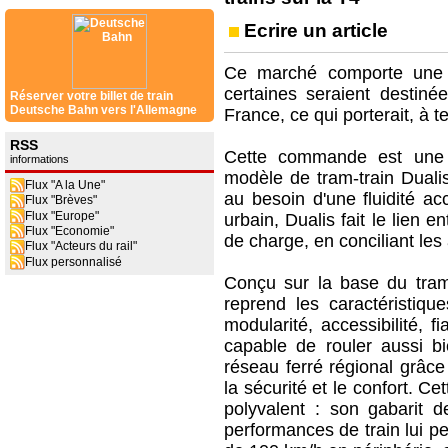
Ecrire un article
Ce marché comporte une o
certaines seraient destiné
Réserver votre billet de train
Deutsche Bahn vers l'Allemagne
France, ce qui porterait, à 
RSS
Cette commande est une 
informations
modèle de tram-train Duali
Flux "A la Une"
au besoin d'une fluidité acc
Flux "Brèves"
Flux "Europe"
urbain, Dualis fait le lien e
Flux "Economie"
de charge, en conciliant les
Flux "Acteurs du rail"
Flux personnalisé
Conçu sur la base du tram
reprend les caractéristiqu
modularité, accessibilité, fi
capable de rouler aussi 
réseau ferré régional grâce
la sécurité et le confort. C
polyvalent : son gabarit d
performances de train lui p