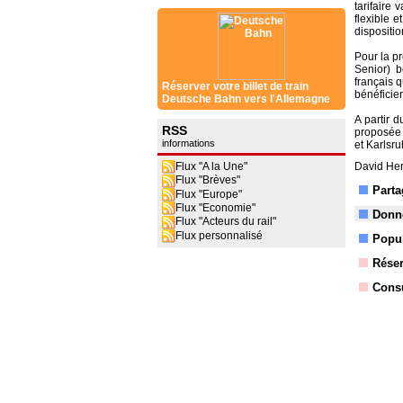
tarifaire 
flexible 
dispositio
Pour la p
Senior) b
français q
Réserver votre billet de train
bénéficie
Deutsche Bahn vers l'Allemagne
A partir 
RSS
proposée 
informations
et Karlsru
Flux "A la Une"
David Her
Flux "Brèves"
Parta
Flux "Europe"
Flux "Economie"
Donne
Flux "Acteurs du rail"
Flux personnalisé
Popul
Réser
Consu