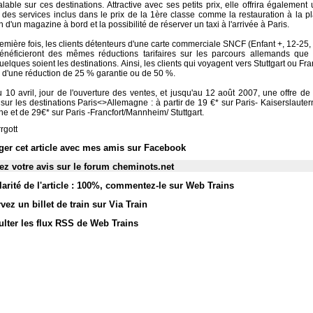
valable sur ces destinations. Attractive avec ses petits prix, elle offrira également 
et des services inclus dans le prix de la 1ère classe comme la restauration à la p
n d'un magazine à bord et la possibilité de réserver un taxi à l'arrivée à Paris.
remière fois, les clients détenteurs d'une carte commerciale SNCF (Enfant +, 12-2
énéficieront des mêmes réductions tarifaires sur les parcours allemands que
uelques soient les destinations. Ainsi, les clients qui voyagent vers Stuttgart ou Fra
r d'une réduction de 25 % garantie ou de 50 %.
du 10 avril, jour de l'ouverture des ventes, et jusqu'au 12 août 2007, une offre d
sur les destinations Paris<>Allemagne : à partir de 19 €* sur Paris- Kaiserslauter
he et de 29€* sur Paris -Francfort/Mannheim/ Stuttgart.
rgott
ger cet article avec mes amis sur Facebook
z votre avis sur le forum cheminots.net
arité de l'article : 100%
,
commentez-le sur Web Trains
vez un billet de train sur Via Train
lter les flux RSS de Web Trains