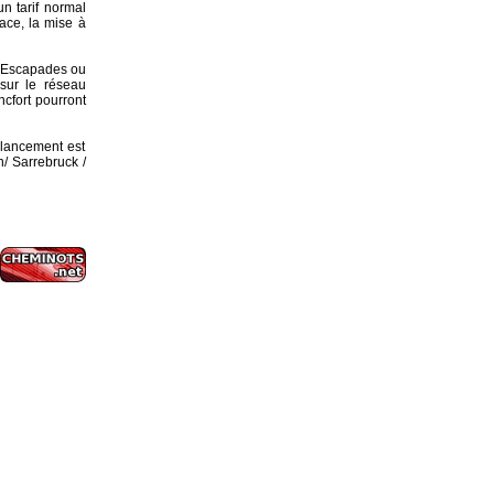
un tarif normal
lace, la mise à
5, Escapades ou
 sur le réseau
ncfort pourront
e lancement est
n/ Sarrebruck /