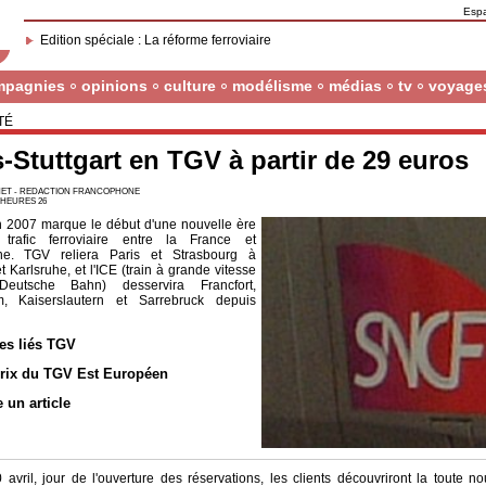
Esp
Edition spéciale : La réforme ferroviaire
mpagnies
opinions
culture
modélisme
médias
tv
voyage
TÉ
s-Stuttgart en TGV à partir de 29 euros
ET - REDACTION FRANCOPHONE
0 HEURES 26
n 2007 marque le début d'une nouvelle ère
trafic ferroviaire entre la France et
gne. TGV reliera Paris et Strasbourg à
et Karlsruhe, et l'ICE (train à grande vitesse
eutsche Bahn) desservira Francfort,
, Kaiserslautern et Sarrebruck depuis
les liés TGV
rix du TGV Est Européen
e un article
 avril, jour de l'ouverture des réservations, les clients découvriront la toute 