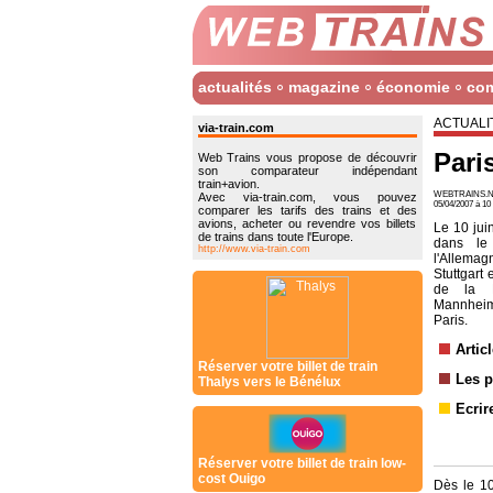
actualités
magazine
économie
co
ACTUALI
via-train.com
Pari
Web Trains vous propose de découvrir
son comparateur indépendant
train+avion.
WEBTRAINS.N
Avec via-train.com, vous pouvez
05/04/2007 à 1
comparer les tarifs des trains et des
avions, acheter ou revendre vos billets
Le 10 jui
de trains dans toute l'Europe.
dans le 
http://www.via-train.com
l'Allema
Stuttgart 
de la D
Mannheim
Paris.
Artic
Réserver votre billet de train
Les p
Thalys vers le Bénélux
Ecrir
Réserver votre billet de train low-
cost Ouigo
Dès le 10