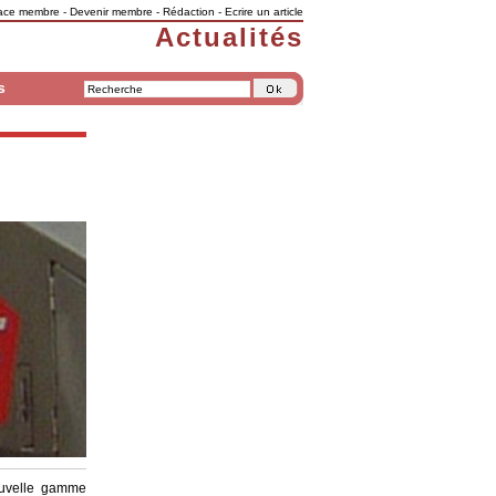
ace membre
-
Devenir membre
-
Rédaction
-
Ecrire un article
Actualités
s
nouvelle gamme