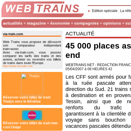
Edition spéciale : La réf
actualités
magazine
économie
compagnies
opinions
cu
ACTUALITÉ
via-train.com
Web Trains vous propose de découvrir
45 000 places as
son comparateur indépendant
train+avion.
Avec via-train.com, vous pouvez
end
comparer les tarifs des trains et des
avions, acheter ou revendre vos billets
de trains dans toute l'Europe.
WEBTRAINS.NET - REDACTION FRAN
http://www.via-train.com
05/04/2007 à 06 HEURES 42
Les CFF sont armés pour fa
à la ruée pascale atte
direction du Sud. 21 trains
à destination et en prove
Réserver votre billet de train
Tessin, ainsi que de n
Thalys vers le Bénélux
renforts du trafic r
garantissent à la clientèle d
voyage sans bouchon 
Réserver votre billet de train low-
vacances pascales détendu
cost Ouigo