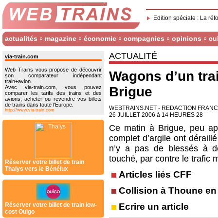
Edition spéciale : La réf
actualités
magazine
économie
compagnies
opinions
cu
ACTUALITÉ
via-train.com
Web Trains vous propose de découvrir
Wagons d’un trai
son comparateur indépendant
train+avion.
Avec via-train.com, vous pouvez
Brigue
comparer les tarifs des trains et des
avions, acheter ou revendre vos billets
de trains dans toute l'Europe.
WEBTRAINS.NET - REDACTION FRAN
http://www.via-train.com
26 JUILLET 2006 à 14 HEURES 28
Ce matin à Brigue, peu ap
complet d’argile ont déraillé 
n’y a pas de blessés à dé
touché, par contre le trafic
Réserver votre billet de train
Thalys vers le Bénélux
Articles liés CFF
Collision à Thoune en
Ecrire un article
Réserver votre billet de train low-
cost Ouigo