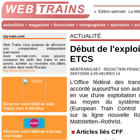
Edition spéciale : La réf
actualités
magazine
économie
compagnies
opinions
cu
ACTUALITÉ
via-train.com
Web Trains vous propose de découvrir
Début de l'explo
son comparateur indépendant
train+avion.
Avec via-train.com, vous pouvez
ETCS
comparer les tarifs des trains et des
avions, acheter ou revendre vos billets
de trains dans toute l'Europe.
WEBTRAINS.NET - REDACTION FRAN
http://www.via-train.com
09/07/2006 à 09 HEURES 14
L'Office fédéral des tran
accordé aujourd'hui son aut
en vue d'une exploitation r
au moyen du systèm
Réserver votre billet de train
(European Train Control
Thalys vers le Bénélux
sur la ligne nouvelle R
Mattstetten–Rothrist.
Articles liés CFF
Réserver votre billet de train low-
cost Ouigo