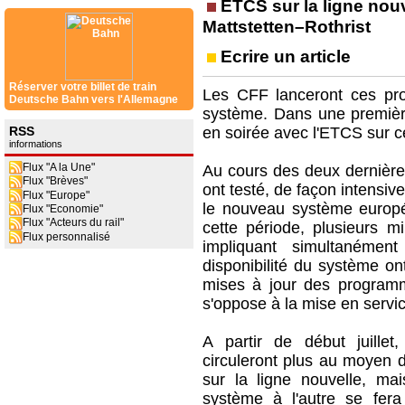
ETCS sur la ligne nou
Mattstetten–Rothrist
Ecrire un article
Réserver votre billet de train
Les CFF lanceront ces proc
Deutsche Bahn vers l'Allemagne
système. Dans une première
RSS
en soirée avec l'ETCS sur ce
informations
Flux "A la Une"
Au cours des deux dernière
Flux "Brèves"
ont testé, de façon intensiv
Flux "Europe"
le nouveau système europé
Flux "Economie"
Flux "Acteurs du rail"
cette période, plusieurs mi
Flux personnalisé
impliquant simultanément
disponibilité du système o
mises à jour des programm
s'oppose à la mise en serv
A partir de début juille
circuleront plus au moyen d
sur la ligne nouvelle, m
système à l'autre se fer