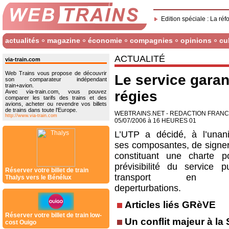
Edition spéciale : La réf
actualités
magazine
économie
compagnies
opinions
cu
ACTUALITÉ
via-train.com
Web Trains vous propose de découvrir
Le service garan
son comparateur indépendant
train+avion.
Avec via-train.com, vous pouvez
régies
comparer les tarifs des trains et des
avions, acheter ou revendre vos billets
de trains dans toute l'Europe.
WEBTRAINS.NET - REDACTION FRAN
http://www.via-train.com
05/07/2006 à 16 HEURES 01
L’UTP a décidé, à l’unan
ses composantes, de signer 
constituant une charte 
prévisibilité du service p
Réserver votre billet de train
transport en pé
Thalys vers le Bénélux
deperturbations.
Articles liés GRèVE
Réserver votre billet de train low-
Un conflit majeur à l
cost Ouigo