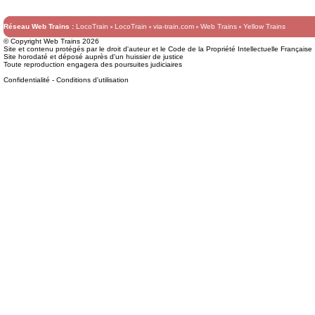
Réseau Web Trains :
LocoTrain
LocoTrain
via-train.com
Web Trains
Yellow Trains
© Copyright Web Trains 2026
Site et contenu protégés par le droit d'auteur et le Code de la Propriété Intellectuelle Française
Site horodaté et déposé auprès d'un huissier de justice
Toute reproduction engagera des poursuites judiciaires
Confidentialité
-
Conditions d'utilisation