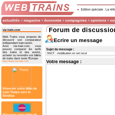
Edition spéciale : La réf
actualités
magazine
économie
compagnies
opinions
cu
Forum de discussio
via-train.com
Web Trains vous propose de
Ecrire un message
découvrir son comparateur
indépendant train+avion.
Avec via-train.com, vous
pouvez comparer les tarifs
Sujet du message :
des trains et des avions,
acheter ou revendre vos billets
de trains dans toute l'Europe.
Votre message :
http://www.via-train.com
Réserver votre billet de
train Thalys vers le
Bénélux
Réserver votre billet de