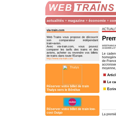
actualités
magazine
économie
co
ACTUALI
via-train.com
Prem
Web Trains vous propose de découvrir
son comparateur indépendant
train+avion.
WEBTRAINS.N
Avec via-train.com, vous pouvez
21/10/2009 à 0
comparer les tarifs des trains et des
avions, acheter ou revendre vos billets
Le caden
de trains dans toute l'Europe.
homogène 
http://www.via-train.com
de-Fran
accroiss
moyenne, s
Artic
Le ca
Réserver votre billet de train
Ecrir
Thalys vers le Bénélux
Réserver votre billet de train low-
cost Ouigo
La premiè