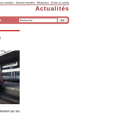
ace membre
-
Devenir membre
-
Rédaction
-
Ecrire un article
Actualités
s
n
lement sur les