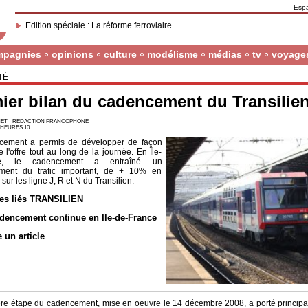
Esp
Edition spéciale : La réforme ferroviaire
mpagnies
opinions
culture
modélisme
médias
tv
voyage
TÉ
ier bilan du cadencement du Transilie
ET - REDACTION FRANCOPHONE
7 HEURES 10
cement a permis de développer de façon
l'offre tout au long de la journée. En Île-
ce, le cadencement a entraîné un
ement du trafic important, de + 10% en
ur les ligne J, R et N du Transilien.
les liés TRANSILIEN
dencement continue en Ile-de-France
e un article
re étape du cadencement, mise en oeuvre le 14 décembre 2008, a porté principa