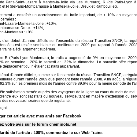
(de Paris-Saint-Lazare à Mantes-la-Jolie via Les Mureaux), R (de Paris-Lyon 
) et N (deParis-Montparnasse à Mantes-la-Jolie, Dreux et Rambouillet).
ement a entraîné un accroissement du trafic important, de + 10% en moyenne,
ncernées :
aint-Lazare-Mantes-la-Jolie : +10%,
ontparnasse-Dreux : +14%,
yon-Montereau : +9%.
 d'un début d'année difficile sur l'ensemble du réseau Transilien SNCF, la régula
dencées est restée semblable ou meilleure en 2009 par rapport à l'année 2008
 trains a été largement supérieur.
gne R (Paris-Lyon-Montereau), le trafic a augmenté de 9% en moyenne en 2009
8% en semaine, +20% le samedi et +32% le dimanche. La nouvelle offre répo
 déplacement qui n'étaient atisfaits auparavant.
ébut d'année difficile, comme sur l'ensemble du réseau Transilien SNCF, la régular
illeure durant l'année 2009 que pendant toute l'année 2008. A fin août, la régular
 à 92,3% sur les premiers mois de l'année contre 89,6% pour la même période de l'
te satisfaction menée auprès des voyageurs de la ligne au cours du mois de mai
'entre eux sont satisfaits du nouveau service, tant en matière d'extension du ser
ité des nouveaux horaires que de régularité.
rgott
ger cet article avec mes amis sur Facebook
z votre avis sur le forum cheminots.net
arité de l'article : 100%
,
commentez-le sur Web Trains