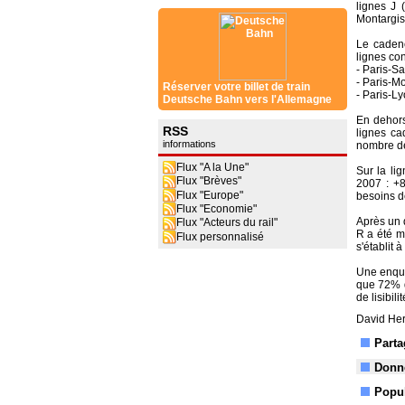
lignes J 
Montargis
Le cadenc
lignes co
- Paris-S
- Paris-M
Réserver votre billet de train
- Paris-L
Deutsche Bahn vers l'Allemagne
En dehors
RSS
lignes ca
informations
nombre de
Flux "A la Une"
Sur la li
Flux "Brèves"
2007 : +
Flux "Europe"
besoins de
Flux "Economie"
Après un d
Flux "Acteurs du rail"
R a été me
Flux personnalisé
s'établit
Une enquê
que 72% d
de lisibil
David Her
Parta
Donne
Popul