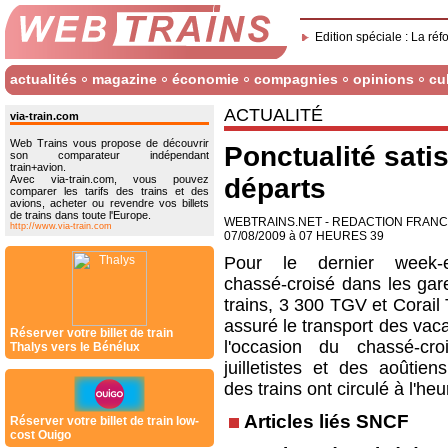
Edition spéciale : La réf
actualités
magazine
économie
compagnies
opinions
cu
ACTUALITÉ
via-train.com
Web Trains vous propose de découvrir
Ponctualité sati
son comparateur indépendant
train+avion.
Avec via-train.com, vous pouvez
départs
comparer les tarifs des trains et des
avions, acheter ou revendre vos billets
de trains dans toute l'Europe.
WEBTRAINS.NET - REDACTION FRAN
http://www.via-train.com
07/08/2009 à 07 HEURES 39
Pour le dernier week
chassé-croisé dans les gare
trains, 3 300 TGV et Corail
assuré le transport des vac
Réserver votre billet de train
l'occasion du chassé-cr
Thalys vers le Bénélux
juilletistes et des aoûtien
des trains ont circulé à l'heu
Articles liés SNCF
Réserver votre billet de train low-
cost Ouigo