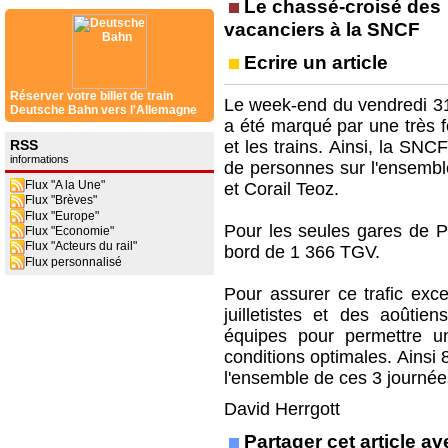
Le chassé-croisé des
vacanciers à la SNCF
Ecrire un article
Réserver votre billet de train
Le week-end du vendredi 31 
Deutsche Bahn vers l'Allemagne
a été marqué par une très f
RSS
et les trains. Ainsi, la SNC
informations
de personnes sur l'ensemble
Flux "A la Une"
et Corail Teoz.
Flux "Brèves"
Flux "Europe"
Pour les seules gares de Pa
Flux "Economie"
Flux "Acteurs du rail"
bord de 1 366 TGV.
Flux personnalisé
Pour assurer ce trafic exce
juilletistes et des aoûti
équipes pour permettre 
conditions optimales. Ainsi 
l'ensemble de ces 3 journées
David Herrgott
Partager cet article 