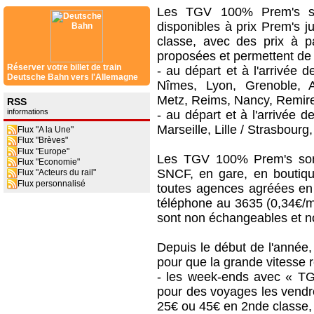
Les TGV 100% Prem's so
disponibles à prix Prem's 
classe, avec des prix à p
proposées et permettent de 
Réserver votre billet de train
- au départ et à l'arrivée d
Deutsche Bahn vers l'Allemagne
Nîmes, Lyon, Grenoble, A
Metz, Reims, Nancy, Remire
RSS
informations
- au départ et à l'arrivée d
Marseille, Lille / Strasbourg,
Flux "A la Une"
Flux "Brèves"
Flux "Europe"
Les TGV 100% Prem's sont
Flux "Economie"
SNCF, en gare, en boutiqu
Flux "Acteurs du rail"
Flux personnalisé
toutes agences agréées en
téléphone au 3635 (0,34€/mn
sont non échangeables et n
Depuis le début de l'année
pour que la grande vitesse r
- les week-ends avec « TG
pour des voyages les vendre
25€ ou 45€ en 2nde classe,