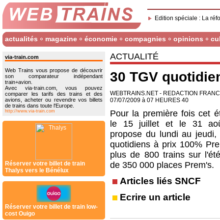
Edition spéciale : La réf
actualités
magazine
économie
compagnies
opinions
cu
ACTUALITÉ
via-train.com
Web Trains vous propose de découvrir
30 TGV quotidie
son comparateur indépendant
train+avion.
Avec via-train.com, vous pouvez
WEBTRAINS.NET - REDACTION FRAN
comparer les tarifs des trains et des
avions, acheter ou revendre vos billets
07/07/2009 à 07 HEURES 40
de trains dans toute l'Europe.
http://www.via-train.com
Pour la première fois cet é
le 15 juillet et le 31 a
propose du lundi au jeudi
quotidiens à prix 100% Prem
plus de 800 trains sur l'ét
Réserver votre billet de train
de 350 000 places Prem's.
Thalys vers le Bénélux
Articles liés SNCF
Ecrire un article
Réserver votre billet de train low-
cost Ouigo