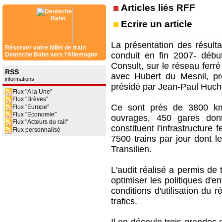
Articles liés RFF
Ecrire un article
La présentation des résultat
Réserver votre billet de train
conduit en fin 2007‐ débu
Deutsche Bahn vers l'Allemagne
Consult, sur le réseau ferré
RSS
avec Hubert du Mesnil, pr
informations
présidé par Jean‐Paul Huch
Flux "A la Une"
Flux "Brèves"
Ce sont près de 3800 km 
Flux "Europe"
Flux "Economie"
ouvrages, 450 gares don
Flux "Acteurs du rail"
constituent l'infrastructure 
Flux personnalisé
7500 trains par jour dont le
Transilien.
L'audit réalisé a permis de
optimiser les politiques d'e
conditions d'utilisation du
trafics.