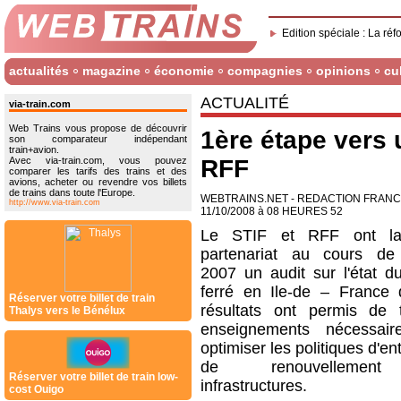
Edition spéciale : La réf
actualités
magazine
économie
compagnies
opinions
cu
ACTUALITÉ
via-train.com
Web Trains vous propose de découvrir
1ère étape vers u
son comparateur indépendant
train+avion.
Avec via-train.com, vous pouvez
RFF
comparer les tarifs des trains et des
avions, acheter ou revendre vos billets
de trains dans toute l'Europe.
WEBTRAINS.NET - REDACTION FRAN
http://www.via-train.com
11/10/2008 à 08 HEURES 52
Le STIF et RFF ont l
partenariat au cours de
2007 un audit sur l'état d
ferré en Ile‐de – France 
Réserver votre billet de train
résultats ont permis de t
Thalys vers le Bénélux
enseignements nécessair
optimiser les politiques d'ent
de renouvellemen
Réserver votre billet de train low-
infrastructures.
cost Ouigo