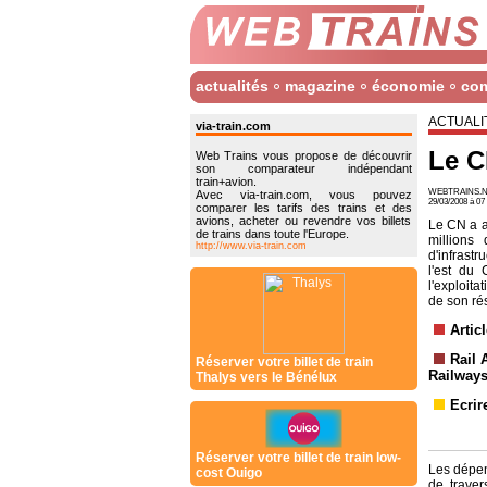
actualités
magazine
économie
co
ACTUALI
via-train.com
Le C
Web Trains vous propose de découvrir
son comparateur indépendant
train+avion.
WEBTRAINS.N
Avec via-train.com, vous pouvez
29/03/2008 à 0
comparer les tarifs des trains et des
avions, acheter ou revendre vos billets
Le CN a a
de trains dans toute l'Europe.
millions
http://www.via-train.com
d'infrastr
l'est du 
l'exploitat
de son ré
Artic
Rail 
Réserver votre billet de train
Railway
Thalys vers le Bénélux
Ecrir
Réserver votre billet de train low-
Les dépen
cost Ouigo
de traver