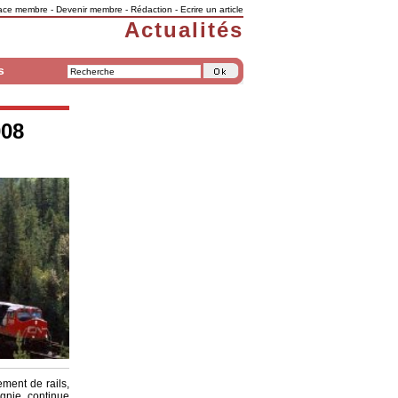
ace membre
-
Devenir membre
-
Rédaction
-
Ecrire un article
Actualités
s
008
ment de rails,
agnie continue