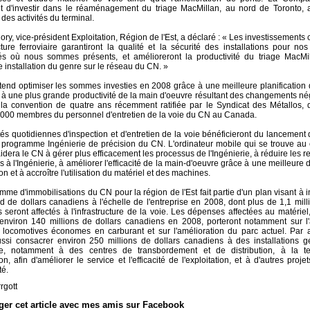
 d'investir dans le réaménagement du triage MacMillan, au nord de Toronto, af
é des activités du terminal.
ry, vice-président Exploitation, Région de l'Est, a déclaré : « Les investissements
ucture ferroviaire garantiront la qualité et la sécurité des installations pour nos
ités où nous sommes présents, et amélioreront la productivité du triage MacMi
 installation du genre sur le réseau du CN. »
end optimiser les sommes investies en 2008 grâce à une meilleure planification d
t à une plus grande productivité de la main d'oeuvre résultant des changements né
la convention de quatre ans récemment ratifiée par le Syndicat des Métallos, 
 000 membres du personnel d'entretien de la voie du CN au Canada.
tés quotidiennes d'inspection et d'entretien de la voie bénéficieront du lancement
programme Ingénierie de précision du CN. L'ordinateur mobile qui se trouve au 
 aidera le CN à gérer plus efficacement les processus de l'Ingénierie, à réduire les re
 à l'Ingénierie, à améliorer l'efficacité de la main-d'oeuvre grâce à une meilleure d
ion et à accroître l'utilisation du matériel et des machines.
me d'immobilisations du CN pour la région de l'Est fait partie d'un plan visant à i
rd de dollars canadiens à l'échelle de l'entreprise en 2008, dont plus de 1,1 mill
 seront affectés à l'infrastructure de la voie. Les dépenses affectées au matériel
 environ 140 millions de dollars canadiens en 2008, porteront notamment sur l'
 locomotives économes en carburant et sur l'amélioration du parc actuel. Par a
ussi consacrer environ 250 millions de dollars canadiens à des installations g
ce, notamment à des centres de transbordement et de distribution, à la t
ion, afin d'améliorer le service et l'efficacité de l'exploitation, et à d'autres proje
té.
rgott
ger cet article avec mes amis sur Facebook