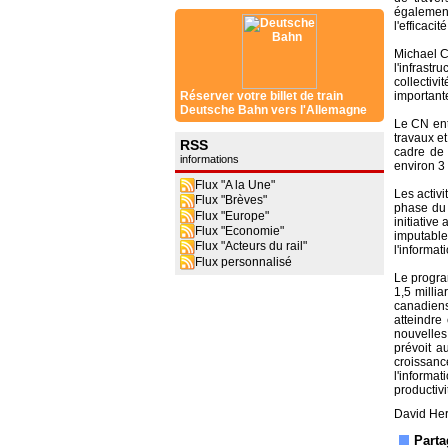
également
l'efficacit
Michael Co
l'infrastr
collectiv
importante
Réserver votre billet de train
Deutsche Bahn vers l'Allemagne
Le CN ent
travaux e
RSS
cadre de 
informations
environ 3
Flux "A la Une"
Les activi
Flux "Brèves"
phase du 
Flux "Europe"
initiative
Flux "Economie"
imputables
Flux "Acteurs du rail"
l'informat
Flux personnalisé
Le program
1,5 millia
canadiens
atteindre
nouvelles
prévoit a
croissan
l'informat
productivi
David Her
Parta