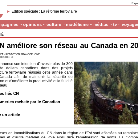
Esp
Edition spéciale : La réforme ferroviaire
mpagnies
opinions
culture
modélisme
médias
tv
voyage
TÉ
N améliore son réseau au Canada en 2
ET - REDACTION FRANCOPHONE
7 HEURES 26
nnoncé son intention d'investir plus de 300
 de dollars canadiens dans des projets
ucture ferroviaire réalisés cette année dans
Canada afin de maintenir la sécurité de
ion et d'améliorer la productivité et la fluidité
seau.
les liés CN
America racheté par le Canadian
s
e un article
ses en immobilisations du CN dans la région de l'Est sont affectées au remplace
ses et d'autre matériel de voie ainsi qu'à l'amélioration de ponts. La Comp