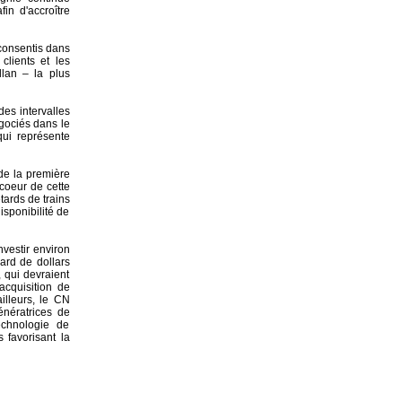
in d'accroître
 consentis dans
 clients et les
llan – la plus
es intervalles
gociés dans le
qui représente
 de la première
coeur de cette
tards de trains
isponibilité de
nvestir environ
iard de dollars
, qui devraient
acquisition de
illeurs, le CN
énératrices de
echnologie de
ts favorisant la