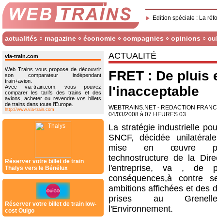
Edition spéciale : La réf
actualités
magazine
économie
compagnies
opinions
cu
ACTUALITÉ
via-train.com
Web Trains vous propose de découvrir
FRET : De pluis 
son comparateur indépendant
train+avion.
Avec via-train.com, vous pouvez
l'inacceptable
comparer les tarifs des trains et des
avions, acheter ou revendre vos billets
de trains dans toute l'Europe.
WEBTRAINS.NET - REDACTION FRAN
http://www.via-train.com
04/03/2008 à 07 HEURES 03
La stratégie industrielle pou
SNCF, décidée unilatéral
mise en œuvre p
technostructure de la Dire
Réserver votre billet de train
l'entreprise, va , de 
Thalys vers le Bénélux
conséquences,à contre s
ambitions affichées et des 
prises au Grenel
Réserver votre billet de train low-
l'Environnement.
cost Ouigo