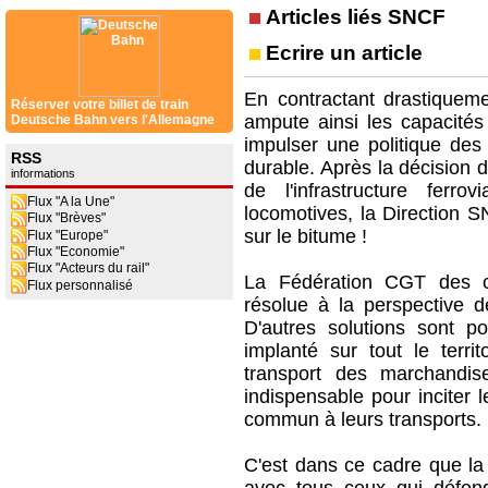
Articles liés SNCF
Ecrire un article
En contractant drastiquemen
Réserver votre billet de train
ampute ainsi les capacité
Deutsche Bahn vers l'Allemagne
impulser une politique de
RSS
durable. Après la décision d
informations
de l'infrastructure fer
Flux "A la Une"
locomotives, la Direction 
Flux "Brèves"
sur le bitume !
Flux "Europe"
Flux "Economie"
Flux "Acteurs du rail"
La Fédération CGT des ch
Flux personnalisé
résolue à la perspective de
D'autres solutions sont p
implanté sur tout le terri
transport des marchandise
indispensable pour inciter l
commun à leurs transports.
C'est dans ce cadre que l