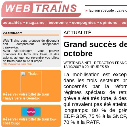
Edition spéciale : La réf
actualités
magazine
économie
compagnies
opinions
cu
ACTUALITÉ
via-train.com
Web Trains vous propose de découvrir
Grand succès de 
son comparateur indépendant
train+avion.
Avec via-train.com, vous pouvez
octobre
comparer les tarifs des trains et des
avions, acheter ou revendre vos billets
de trains dans toute l'Europe.
WEBTRAINS.NET - REDACTION FRAN
http://www.via-train.com
18/10/2007 à 20 HEURES 59
La mobilisation est except
dans les trois secteurs pr
concernés par la réfo
régimes spéciaux de retr
Réserver votre billet de train
grève a été très forte, à de
Thalys vers le Bénélux
qui n'avaient pas été attein
longtemps: 80 % de grév
EDF-GDF, 75 % à la SNCF,
Réserver votre billet de train low-
70 % à la RATP.
cost Ouigo