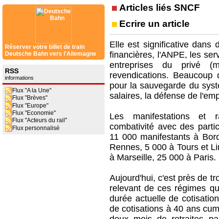
Articles liés SNCF
Ecrire un article
Elle est significative dans
Réserver votre billet de train
financières, l'ANPE, les ser
Deutsche Bahn vers l'Allemagne
entreprises du privé (m
RSS
revendications. Beaucoup 
informations
pour la sauvegarde du systè
Flux "A la Une"
salaires, la défense de l'emp
Flux "Brèves"
Flux "Europe"
Flux "Economie"
Les manifestations et 
Flux "Acteurs du rail"
combativité avec des partici
Flux personnalisé
11 000 manifestants à Bor
Rennes, 5 000 à Tours et L
à Marseille, 25 000 à Paris.
Aujourd'hui, c'est près de 
relevant de ces régimes qui
durée actuelle de cotisatio
de cotisations à 40 ans cumu