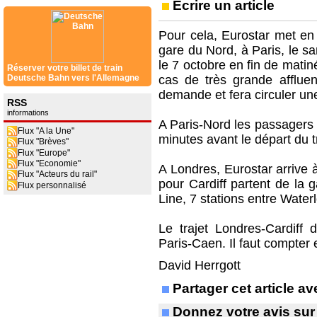
Ecrire un article
Pour cela, Eurostar met en
gare du Nord, à Paris, le s
le 7 octobre en fin de mati
Réserver votre billet de train
Deutsche Bahn vers l'Allemagne
cas de très grande affluen
demande et fera circuler une
RSS
informations
A Paris-Nord les passagers 
Flux "A la Une"
minutes avant le départ du t
Flux "Brèves"
Flux "Europe"
Flux "Economie"
A Londres, Eurostar arrive à
Flux "Acteurs du rail"
pour Cardiff partent de la 
Flux personnalisé
Line, 7 stations entre Water
Le trajet Londres-Cardiff 
Paris-Caen. Il faut compter e
David Herrgott
Partager cet article 
Donnez votre avis sur