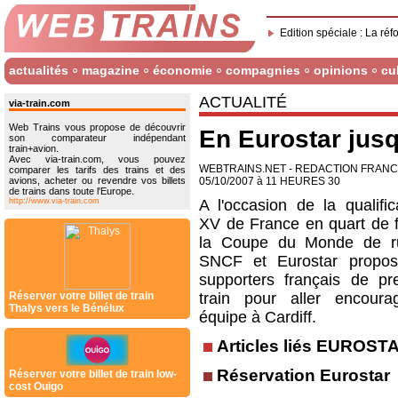
Edition spéciale : La réf
actualités
magazine
économie
compagnies
opinions
cu
ACTUALITÉ
via-train.com
Web Trains vous propose de découvrir
En Eurostar jusq
son comparateur indépendant
train+avion.
Avec via-train.com, vous pouvez
WEBTRAINS.NET - REDACTION FRAN
comparer les tarifs des trains et des
avions, acheter ou revendre vos billets
05/10/2007 à 11 HEURES 30
de trains dans toute l'Europe.
http://www.via-train.com
A l'occasion de la qualific
XV de France en quart de f
la Coupe du Monde de ru
SNCF et Eurostar propos
supporters français de pr
Réserver votre billet de train
train pour aller encoura
Thalys vers le Bénélux
équipe à Cardiff.
Articles liés EUROST
Réservation Eurostar
Réserver votre billet de train low-
cost Ouigo