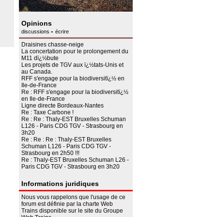
Opinions
-
discussions
écrire
Draisines chasse-neige
La concertation pour le prolongement du
M11 dï¿½bute
Les projets de TGV aux ï¿½tats-Unis et
au Canada.
RFF s'engage pour la biodiversitï¿½ en
Ile-de-France
Re : RFF s'engage pour la biodiversitï¿½
en Ile-de-France
Ligne directe Bordeaux-Nantes
Re : Taxe Carbone !
Re : Re : Thaly-EST Bruxelles Schuman
L126 - Paris CDG TGV - Strasbourg en
3h20
Re : Re : Re : Thaly-EST Bruxelles
Schuman L126 - Paris CDG TGV -
Strasbourg en 2h50 !!!
Re : Thaly-EST Bruxelles Schuman L26 -
Paris CDG TGV - Strasbourg en 3h20
Informations juridiques
Nous vous rappelons que l'usage de ce
forum est définie par la charte Web
Trains disponible sur le site du
Groupe