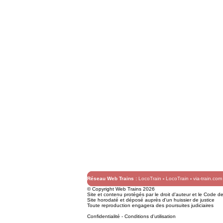
Réseau Web Trains :
LocoTrain
LocoTrain
via-train.com
© Copyright Web Trains 2026
Site et contenu protégés par le droit d'auteur et le Code de 
Site horodaté et déposé auprès d'un huissier de justice
Toute reproduction engagera des poursuites judiciaires
Confidentialité
-
Conditions d'utilisation