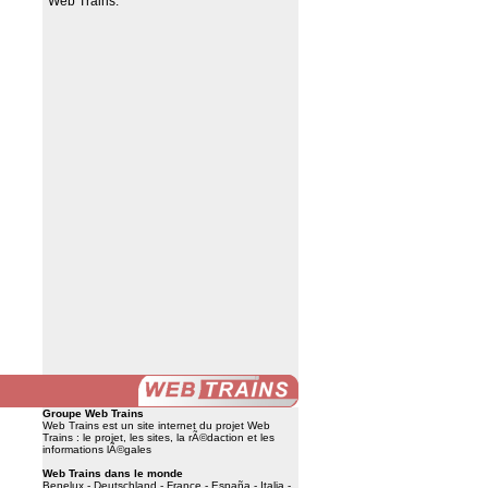
Web Trains
.
Groupe Web Trains
Web Trains est un site internet du
projet Web
Trains
:
le projet
,
les sites
,
la rÃ©daction
et
les
informations lÃ©gales
Web Trains dans le monde
Benelux
-
Deutschland
-
France
-
España
-
Italia
-