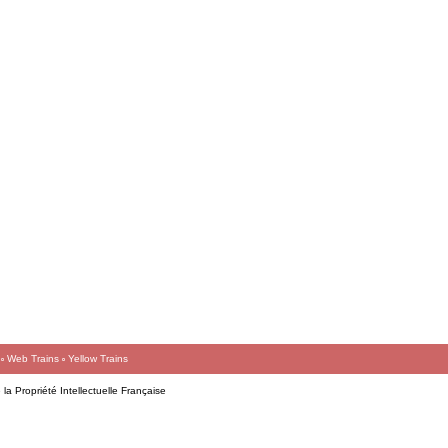
Web Trains
Yellow Trains
la Propriété Intellectuelle Française