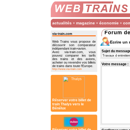
actualités
magazine
économie
co
Forum de
via-train.com
Ecrire un
Web Trains vous propose de
découvrir son comparateur
indépendant train+avion.
Sujet du message
Avec via-train.com, vous
pouvez comparer les tarifs
des trains et des avions,
acheter ou revendre vos billets
Votre message :
de trains dans toute l'Europe.
http://www.via-train.com
Réserver votre billet de
train Thalys vers le
Bénélux
Réserver votre billet de