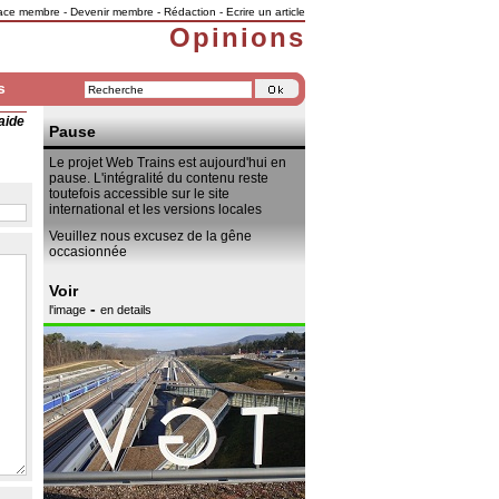
ace membre
-
Devenir membre
-
Rédaction
-
Ecrire un article
Opinions
s
aide
Pause
Le projet Web Trains est aujourd'hui en
pause. L'intégralité du contenu reste
toutefois accessible sur le site
international et les versions locales
Veuillez nous excusez de la gêne
occasionnée
Voir
-
l'image
en details