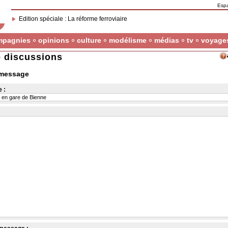
Esp
Edition spéciale : La réforme ferroviaire
mpagnies
opinions
culture
modélisme
médias
tv
voyage
 discussions
 message
 :