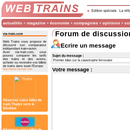
Edition spéciale : La réf
actualités
magazine
économie
compagnies
opinions
cu
Forum de discussio
via-train.com
Web Trains vous propose de
Ecrire un message
découvrir son comparateur
indépendant train+avion.
Avec via-train.com, vous
pouvez comparer les tarifs
Sujet du message :
des trains et des avions,
acheter ou revendre vos billets
de trains dans toute l'Europe.
Votre message :
http://www.via-train.com
Réserver votre billet de
train Thalys vers le
Bénélux
Réserver votre billet de