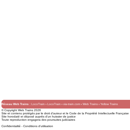
Réseau Web Trains :
LocoTrain
LocoTrain
via-train.com
Web Trains
Yellow Trains
© Copyright Web Trains 2026
Site et contenu protégés par le droit d'auteur et le Code de la Propriété Intellectuelle Française
Site horodaté et déposé auprès d'un huissier de justice
Toute reproduction engagera des poursuites judiciaires
Confidentialité
-
Conditions d'utilisation